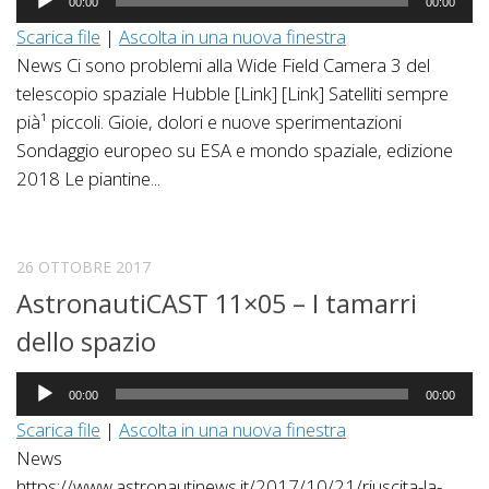
00:00
00:00
Player
Scarica file
|
Ascolta in una nuova finestra
News Ci sono problemi alla Wide Field Camera 3 del
telescopio spaziale Hubble [Link] [Link] Satelliti sempre
pià¹ piccoli. Gioie, dolori e nuove sperimentazioni
Sondaggio europeo su ESA e mondo spaziale, edizione
2018 Le piantine...
26 OTTOBRE 2017
AstronautiCAST 11×05 – I tamarri
dello spazio
Audio
00:00
00:00
Player
Scarica file
|
Ascolta in una nuova finestra
News
https://www.astronautinews.it/2017/10/21/riuscita-la-