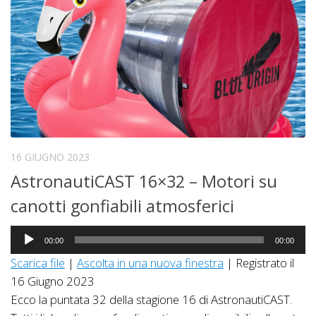
16 GIUGNO 2023
AstronautiCAST 16×32 – Motori su
canotti gonfiabili atmosferici
Audio
00:00
00:00
Player
Scarica file
|
Ascolta in una nuova finestra
|
Registrato il
16 Giugno 2023
Ecco la puntata 32 della stagione 16 di AstronautiCAST.