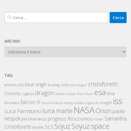
Ricerca
per:
ARCHIVI
Archivi
TAG
cristoforetti
blue origin
cina
artemis
ASI
boeing
crew dragon
esa
dragon
eva
Curiosity
cygnus
Elon Musk
dream chaser
iss
falcon 9
Exomars
insight
Falcon Heavy
Falcon9
Galileo
ingenuity
NASA
luna
marte
Orion
Luca Parmitano
paolo
nespoli
Samantha
Roscosmos
progress
perseverance
rover
space
Sojuz
Soyuz
Cristoforetti
SLS
shuttle