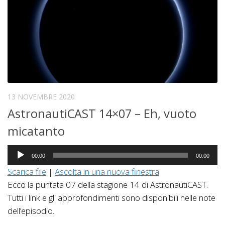
13 NOVEMBRE 2020
AstronautiCAST 14×07 – Eh, vuoto
micatanto
Audio
00:00
00:00
Player
Scarica file
|
Ascolta in una nuova finestra
Ecco la puntata 07 della stagione 14 di AstronautiCAST.
Tutti i link e gli approfondimenti sono disponibili nelle note
dell’episodio.