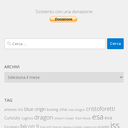
Sostienici con una donazione
Ricerca
per:
ARCHIVI
Archivi
TAG
cristoforetti
blue origin
cina
artemis
ASI
boeing
crew dragon
esa
dragon
eva
Curiosity
cygnus
Elon Musk
dream chaser
iss
falcon 9
Exomars
insight
Falcon Heavy
Falcon9
Galileo
ingenuity