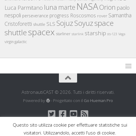
NASA
luna
marte
Orion
Luca Parmitano
paolo
nespoli
Samantha
Roscosmos
progress
perseverance
rover
space
Sojuz
Soyuz
Cristoforetti
SLS
shuttle
spacex
shuttle
starship
starliner
starlink
sts-123
Vega
virgin galactic
AstronautiCAST © 2026. Tutti i diritti riservati.
Powered by
- Progettato con il
Go Hueman Pro
Questo sito utilizza cookie per effettuare statistiche sui
visitatori. Utilizzandolo, accetti l'uso di cookie.