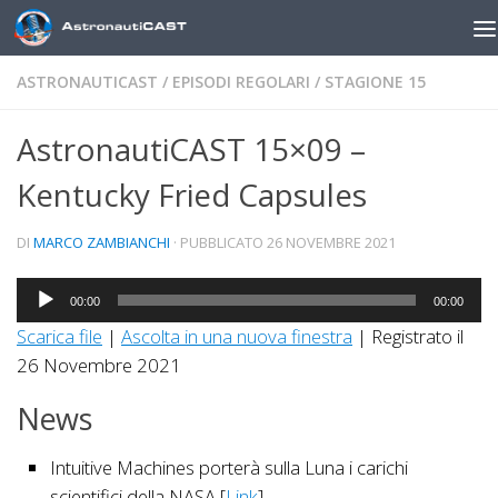
Sotto il contenuto
ASTRONAUTICAST
/
EPISODI REGOLARI
/
STAGIONE 15
AstronautiCAST 15×09 –
Kentucky Fried Capsules
DI
MARCO ZAMBIANCHI
· PUBBLICATO
26 NOVEMBRE 2021
Audio
00:00
00:00
Player
Scarica file
|
Ascolta in una nuova finestra
|
Registrato il
26 Novembre 2021
News
Intuitive Machines porterà sulla Luna i carichi
scientifici della NASA [
Link
]