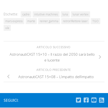
Etichette:
cadre
intuitive machines
luna
lunar vertex
mars express
marte
reiner gamma
retroriflettore laser
TGO
ula
ARTICOLO SUCCESSIVO
AstronautiCAST 15×10 – Il razzo del 2050 sarà bello
e lucente
ARTICOLO PRECEDENTE
AstronautiCAST 15×08 – L’impatto dell’impatto
SEGUICI: