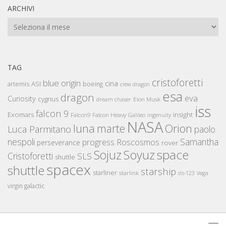
ARCHIVI
Archivi
TAG
cristoforetti
blue origin
cina
artemis
ASI
boeing
crew dragon
esa
dragon
eva
Curiosity
cygnus
Elon Musk
dream chaser
iss
falcon 9
Exomars
insight
Falcon Heavy
Falcon9
Galileo
ingenuity
NASA
luna
marte
Orion
Luca Parmitano
paolo
nespoli
Samantha
Roscosmos
progress
perseverance
rover
space
Sojuz
Soyuz
Cristoforetti
SLS
shuttle
spacex
shuttle
starship
starliner
starlink
sts-123
Vega
virgin galactic