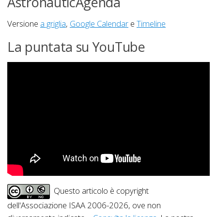
AstronauticAgenda
Versione
a griglia
,
Google Calendar
e
Timeline
La puntata su YouTube
Questo articolo è copyright
dell'Associazione ISAA 2006-2026, ove non