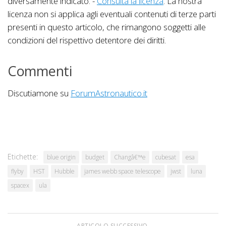
diversamente indicato. -
Consulta la licenza
. La nostra
licenza non si applica agli eventuali contenuti di terze parti
presenti in questo articolo, che rimangono soggetti alle
condizioni del rispettivo detentore dei diritti.
Commenti
Discutiamone su
ForumAstronautico.it
Etichette:
blue origin
budget
Changâ€™e
cubesat
esa
flyby
HST
Hubble
james webb space telescope
jwst
luna
spacex
ula
ARTICOLO SUCCESSIVO