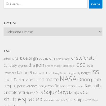
Ricerca
per:
ARCHIVI
Archivi
TAG
cristoforetti
blue origin
cina
artemis
ASI
boeing
crew dragon
esa
dragon
eva
Curiosity
cygnus
Elon Musk
dream chaser
iss
falcon 9
Exomars
insight
Falcon Heavy
Falcon9
Galileo
ingenuity
NASA
luna
marte
Orion
Luca Parmitano
paolo
nespoli
Samantha
Roscosmos
progress
perseverance
rover
space
Sojuz
Soyuz
Cristoforetti
SLS
shuttle
spacex
shuttle
starship
starliner
starlink
sts-123
Vega