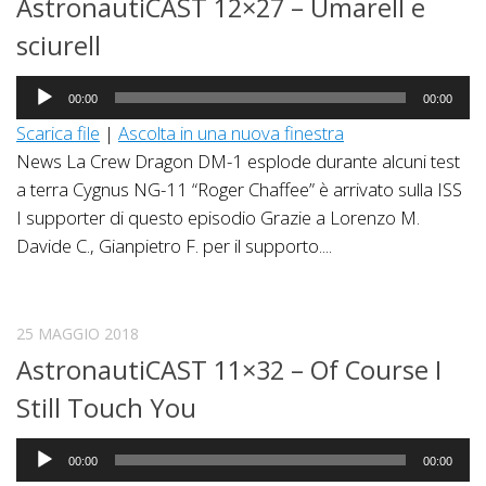
AstronautiCAST 12×27 – Umarell e
sciurell
Audio
00:00
00:00
Player
Scarica file
|
Ascolta in una nuova finestra
News La Crew Dragon DM-1 esplode durante alcuni test
a terra Cygnus NG-11 “Roger Chaffee” è arrivato sulla ISS
I supporter di questo episodio Grazie a Lorenzo M.
Davide C., Gianpietro F. per il supporto....
25 MAGGIO 2018
AstronautiCAST 11×32 – Of Course I
Still Touch You
Audio
00:00
00:00
Player