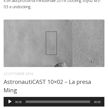
ESA alla prossima ministeriale 2016 Docking Soyuz MS-
03 e undocking...
22 OTTOBRE 2016
AstronautiCAST 10×02 – La presa
Ming
Audio
00:00
00:00
Player