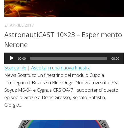
21 APRILE 2017
AstronautiCAST 10×23 – Esperimento
Nerone
Audio
00:00
00:00
Player
Scarica file
|
Ascolta in una nuova finestra
News Sostituito un finestrino del modulo Cupola
L’impegno di Bezos su Blue Origin Nuovi arrivi sulla ISS:
Soyuz MS-04 e Cygnus CRS OA-7 I supporter di questo
episodio Grazie a Denis Grosso, Renato Battistin,
Giorgio...