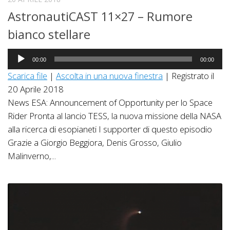
AstronautiCAST 11×27 – Rumore
bianco stellare
Audio
00:00
00:00
Player
Scarica file
|
Ascolta in una nuova finestra
|
Registrato il
20 Aprile 2018
News ESA: Announcement of Opportunity per lo Space
Rider Pronta al lancio TESS, la nuova missione della NASA
alla ricerca di esopianeti I supporter di questo episodio
Grazie a Giorgio Beggiora, Denis Grosso, Giulio
Malinverno,...