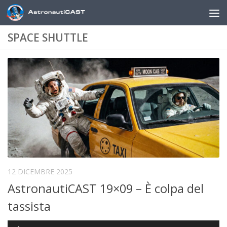
Sotto il contenuto
SPACE SHUTTLE
12 DICEMBRE 2025
AstronautiCAST 19×09 – È colpa del
tassista
Audio