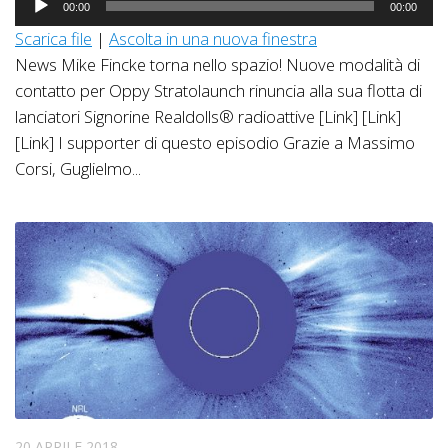
00:00
00:00
Player
Scarica file
|
Ascolta in una nuova finestra
News Mike Fincke torna nello spazio! Nuove modalità di
contatto per Oppy Stratolaunch rinuncia alla sua flotta di
lanciatori Signorine Realdolls® radioattive [Link] [Link]
[Link] I supporter di questo episodio Grazie a Massimo
Corsi, Guglielmo...
20 APRILE 2018