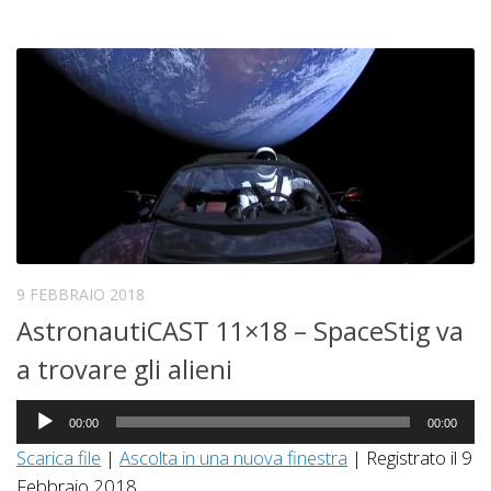
9 FEBBRAIO 2018
AstronautiCAST 11×18 – SpaceStig va
a trovare gli alieni
Audio
00:00
00:00
Player
Scarica file
|
Ascolta in una nuova finestra
|
Registrato il 9
Febbraio 2018