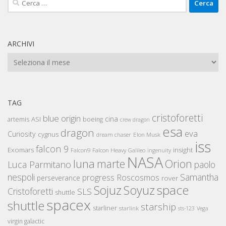
per:
ARCHIVI
Archivi
TAG
cristoforetti
blue origin
cina
artemis
ASI
boeing
crew dragon
esa
dragon
eva
Curiosity
cygnus
Elon Musk
dream chaser
iss
falcon 9
Exomars
insight
Falcon Heavy
Falcon9
Galileo
ingenuity
NASA
luna
marte
Orion
Luca Parmitano
paolo
nespoli
Samantha
Roscosmos
progress
perseverance
rover
space
Sojuz
Soyuz
Cristoforetti
SLS
shuttle
spacex
shuttle
starship
starliner
starlink
sts-123
Vega
virgin galactic