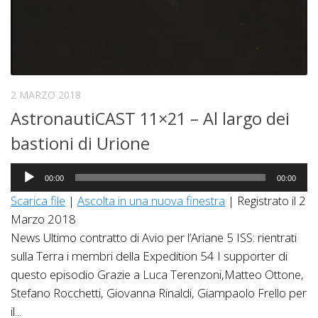
2 MARZO 2018
AstronautiCAST 11×21 – Al largo dei
bastioni di Urione
Audio
00:00
00:00
Player
Scarica file
|
Ascolta in una nuova finestra
|
Registrato il 2
Marzo 2018
News Ultimo contratto di Avio per l’Ariane 5 ISS: rientrati
sulla Terra i membri della Expedition 54 I supporter di
questo episodio Grazie a Luca Terenzoni,Matteo Ottone,
Stefano Rocchetti, Giovanna Rinaldi, Giampaolo Frello per
il...