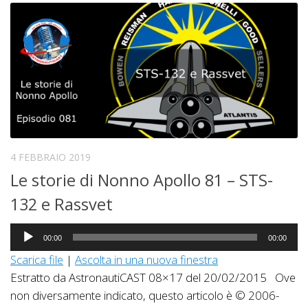
4 FEBBRAIO 2019
Le storie di Nonno Apollo 81 – STS-
132 e Rassvet
Audio
00:00
00:00
Player
Scarica file
|
Ascolta in una nuova finestra
Estratto da AstronautiCAST 08×17 del 20/02/2015 Ove
non diversamente indicato, questo articolo è © 2006-