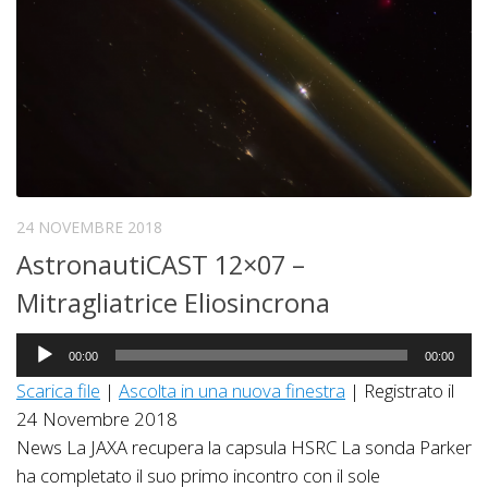
24 NOVEMBRE 2018
AstronautiCAST 12×07 –
Mitragliatrice Eliosincrona
Audio
00:00
00:00
Player
Scarica file
|
Ascolta in una nuova finestra
|
Registrato il
24 Novembre 2018
News La JAXA recupera la capsula HSRC La sonda Parker
ha completato il suo primo incontro con il sole