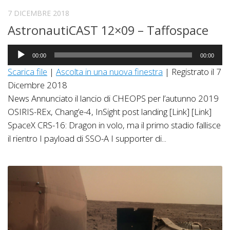
7 DICEMBRE 2018
AstronautiCAST 12×09 – Taffospace
Audio
00:00
00:00
Player
Scarica file
|
Ascolta in una nuova finestra
|
Registrato il 7
Dicembre 2018
News Annunciato il lancio di CHEOPS per l’autunno 2019
OSIRIS-REx, Chang’e-4, InSight post landing [Link] [Link]
SpaceX CRS-16: Dragon in volo, ma il primo stadio fallisce
il rientro I payload di SSO-A I supporter di...