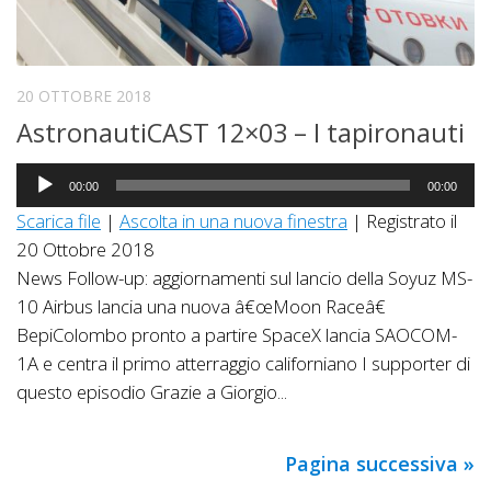
20 OTTOBRE 2018
AstronautiCAST 12×03 – I tapironauti
Audio
00:00
00:00
Player
Scarica file
|
Ascolta in una nuova finestra
|
Registrato il
20 Ottobre 2018
News Follow-up: aggiornamenti sul lancio della Soyuz MS-
10 Airbus lancia una nuova â€œMoon Raceâ€
BepiColombo pronto a partire SpaceX lancia SAOCOM-
1A e centra il primo atterraggio californiano I supporter di
questo episodio Grazie a Giorgio...
Pagina successiva »