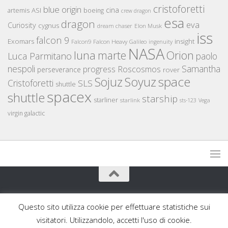
cristoforetti
blue origin
cina
artemis
ASI
boeing
crew dragon
esa
dragon
eva
Curiosity
cygnus
Elon Musk
dream chaser
iss
falcon 9
Exomars
insight
Falcon Heavy
Falcon9
Galileo
ingenuity
NASA
luna
marte
Orion
Luca Parmitano
paolo
nespoli
Samantha
Roscosmos
progress
perseverance
rover
space
Sojuz
Soyuz
Cristoforetti
SLS
shuttle
spacex
shuttle
starship
starliner
starlink
sts-123
Vega
virgin galactic
AstronautiCAST © 2026. Tutti i diritti riservati.
Questo sito utilizza cookie per effettuare statistiche sui
Powered by
- Progettato con il
Go Hueman Pro
visitatori. Utilizzandolo, accetti l'uso di cookie.