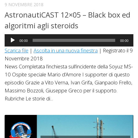
9 NOVEMBRE 2018
AstronautiCAST 12×05 – Black box ed
algoritmi agli steroids
Audio
00:00
00:00
Player
Scarica file
|
Ascolta in una nuova finestra
|
Registrato il 9
Novembre 2018
News Completata l’inchiesta sull’incidente della Soyuz MS-
10 Ospite speciale Mario d’Amore I supporter di questo
episodio Grazie a Vito Verna, Ivan Grifa, Gianpaolo Frello,
Massimo Bozzoli, Giuseppe Greco per il supporto.
Rubriche Le storie di...