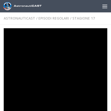
Sotto il contenuto
ASTRONAUTICAST
/
EPISODI REGOLARI
/
STAGIONE 17
AstronautiCAST 17×29 – Stivali
da pescatore
DI
MARCO ZAMBIANCHI
·
10 MAGGIO 2024