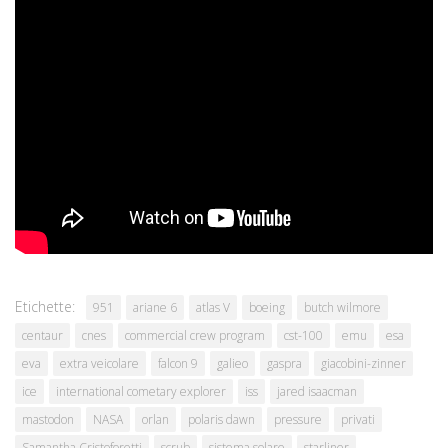
licenza non si applica agli eventuali contenuti di terze parti
presenti in questo articolo, che rimangono soggetti alle
condizioni del rispettivo detentore dei diritti.
Commenti
Discutiamone su
ForumAstronautico.it
Etichette:
951
ariane 6
atlas V
boeing
butch wilmore
centaur
cnes
commercial crew program
cst-100
emu
esa
eva
extra veicolare
falcon 9
galieo
gaspra
giacobini-zinner
ice
international cometary explorer
iss
jared isaacman
mastodon
NASA
orlan
polaris dawn
pressure
privati
Samantha Cristoforetti
scrub
sistema solare
starliner