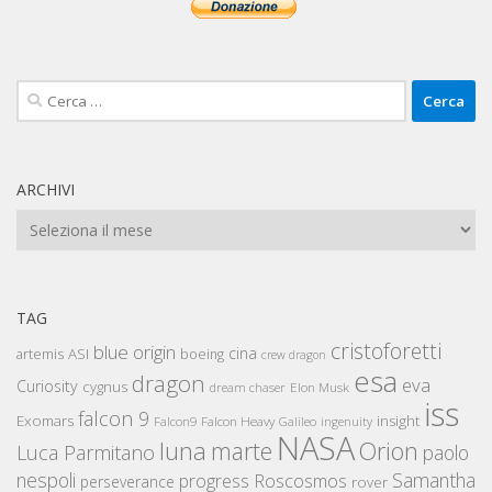
Ricerca
per:
ARCHIVI
Archivi
TAG
cristoforetti
blue origin
cina
artemis
ASI
boeing
crew dragon
esa
dragon
eva
Curiosity
cygnus
Elon Musk
dream chaser
iss
falcon 9
Exomars
insight
Falcon Heavy
Falcon9
Galileo
ingenuity
NASA
luna
marte
Orion
Luca Parmitano
paolo
nespoli
Samantha
Roscosmos
progress
perseverance
rover