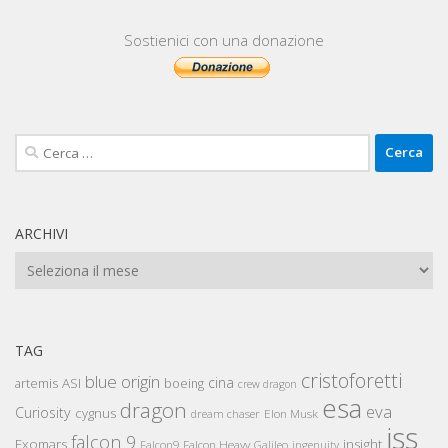
Sostienici con una donazione
Ricerca
per:
ARCHIVI
Archivi
TAG
cristoforetti
blue origin
cina
artemis
ASI
boeing
crew dragon
esa
dragon
eva
Curiosity
cygnus
Elon Musk
dream chaser
iss
falcon 9
Exomars
insight
Falcon Heavy
Falcon9
Galileo
ingenuity