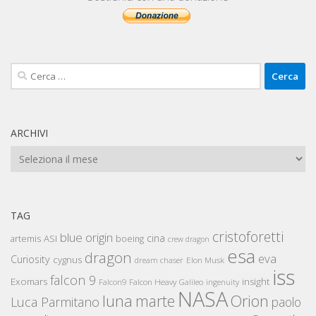
Ricerca
per:
ARCHIVI
Archivi
TAG
cristoforetti
blue origin
cina
artemis
ASI
boeing
crew dragon
esa
dragon
eva
Curiosity
cygnus
Elon Musk
dream chaser
iss
falcon 9
Exomars
insight
Falcon Heavy
Falcon9
Galileo
ingenuity
NASA
luna
marte
Orion
Luca Parmitano
paolo