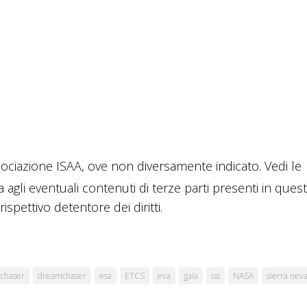
ciazione ISAA, ove non diversamente indicato. Vedi le
a agli eventuali contenuti di terze parti presenti in ques
ispettivo detentore dei diritti.
chaser
dreamchaser
esa
ETCS
eva
gaia
iss
NASA
sierra nev