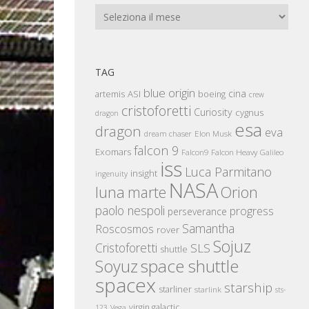
Archivi
TAG
blue origin
cina
artemis
ASI
boeing
crew
cristoforetti
Curiosity
cygnus
dragon
esa
dragon
eva
Elon Musk
dream chaser
falcon 9
Exomars
Falcon Heavy
Falcon9
Galileo
iss
Luca Parmitano
insight
ingenuity
NASA
luna
marte
Orion
paolo nespoli
progress
perseverance
Samantha
Roscosmos
rover
Sojuz
Cristoforetti
SLS
shuttle
space shuttle
Soyuz
spacex
starship
starliner
starlink
sts-
virgin galactic
123
Vega