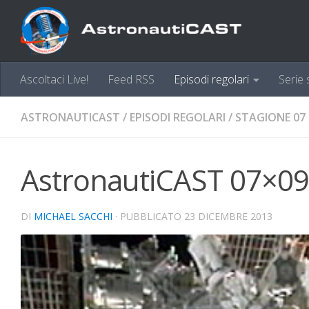
Sotto il contenuto
Ascoltaci Live!
Feed RSS
Episodi regolari
Serie 
ASTRONAUTICAST
/
EPISODI REGOLARI
/
STAGIONE 07
AstronautiCAST 07×09 
DI
MICHAEL SACCHI
· PUBBLICATO
23 DICEMBRE 2013