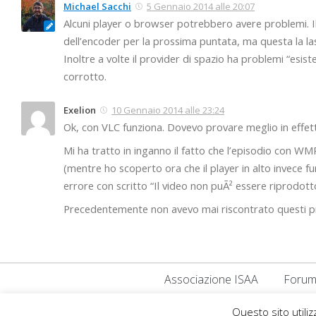
Michael Sacchi
5 Gennaio 2014 alle 20:07
Alcuni player o browser potrebbero avere problemi. Il
dell’encoder per la prossima puntata, ma questa la 
Inoltre a volte il provider di spazio ha problemi “esist
corrotto.
Exelion
10 Gennaio 2014 alle 23:24
Ok, con VLC funziona. Dovevo provare meglio in effett
Mi ha tratto in inganno il fatto che l’episodio con WMP
(mentre ho scoperto ora che il player in alto invece fu
errore con scritto “Il video non puÃ² essere riprodotto
Precedentemente non avevo mai riscontrato questi pr
Associazione ISAA
Forum
Questo sito utilizz