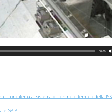
00:00
ere il problema al sistema di controllo termico della ISS
tale GAIA