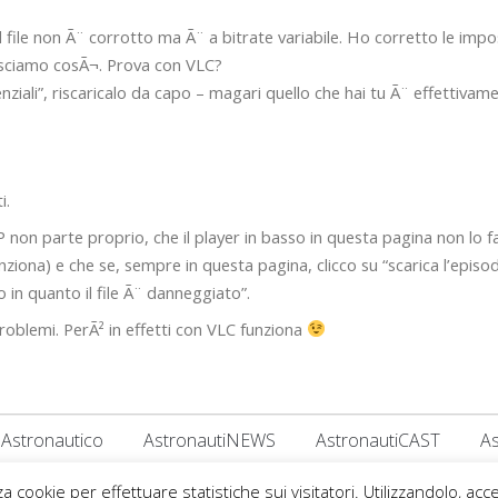
 file non Ã¨ corrotto ma Ã¨ a bitrate variabile. Ho corretto le impo
lasciamo cosÃ¬. Prova con VLC?
enziali”, riscaricalo da capo – magari quello che hai tu Ã¨ effettivam
i.
 non parte proprio, che il player in basso in questa pagina non lo f
nziona) e che se, sempre in questa pagina, clicco su “scarica l’episo
 in quanto il file Ã¨ danneggiato”.
oblemi. PerÃ² in effetti con VLC funziona
Astronautico
AstronautiNEWS
AstronautiCAST
A
a cookie per effettuare statistiche sui visitatori. Utilizzandolo, acce