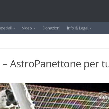
speciali
Video
Donazioni
Info & Legal
– AstroPanettone per tu