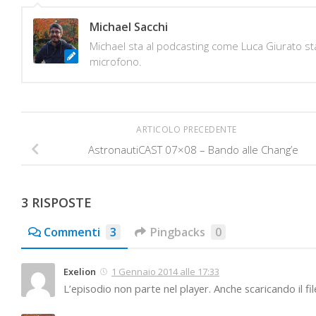
Michael Sacchi
Michael sta al podcasting come Luca Giurato sta
microfono.
ARTICOLO PRECEDENTE
AstronautiCAST 07×08 – Bando alle Chang’e
3 RISPOSTE
Commenti
3
Pingbacks
0
Exelion
1 Gennaio 2014 alle 17:33
L’episodio non parte nel player. Anche scaricando il fi