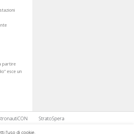
stazioni
ente
a partire
dio” esce un
stronautiCON
StratoSpera
tti l'uso di cookie.