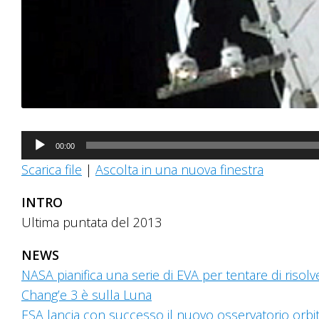
Audio
00:00
Player
Scarica file
|
Ascolta in una nuova finestra
INTRO
Ultima puntata del 2013
NEWS
NASA pianifica una serie di EVA per tentare di risolv
Chang’e 3 è sulla Luna
ESA lancia con successo il nuovo osservatorio orbi