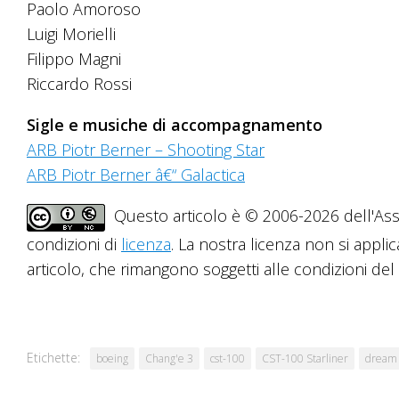
Paolo Amoroso
Luigi Morielli
Filippo Magni
Riccardo Rossi
Sigle e musiche di accompagnamento
ARB Piotr Berner – Shooting Star
ARB Piotr Berner â€“ Galactica
Questo articolo è © 2006-2026 dell'Asso
condizioni di
licenza
. La nostra licenza non si applic
articolo, che rimangono soggetti alle condizioni del r
Etichette:
boeing
Chang'e 3
cst-100
CST-100 Starliner
dream 