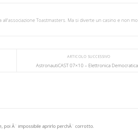
 all'associazione Toastmasters. Ma si diverte un casino e non moll
ARTICOLO SUCCESSIVO
AstronautiCAST 07×10 – Elettronica Democratica
le, poi Ã¨ impossibile aprirlo perchÃ¨ corrotto.