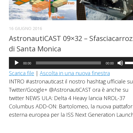
16 GIUGNO 2016
AstronautiCAST 09×32 – Sfasciacarroz
di Santa Monica
Audio
Us
00:00
00:00
Player
i
Scarica file
|
Ascolta in una nuova finestra
tast
INTRO #astronauticast il nostro hashtag ufficiale su
fre
Twitter/Google+ @AstronautiCAST ora è anche su
su/
twitter NEWS ULA: Delta 4 Heavy lancia NROL-37
per
Columbus ADD-ON: Bartolomeo, la nuova piattafo
au
esterna europea per la ISS Next Generation Launche
o
dim