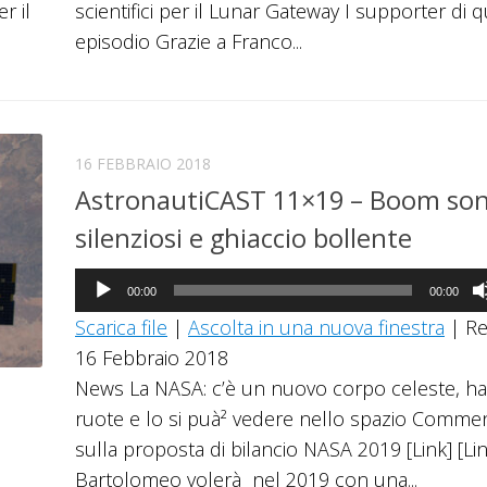
r il
scientifici per il Lunar Gateway I supporter di 
mentare
episodio Grazie a Franco...
inuire
ume.
16 FEBBRAIO 2018
AstronautiCAST 11×19 – Boom son
silenziosi e ghiaccio bollente
Audio
00:00
00:00
Player
Scarica file
|
Ascolta in una nuova finestra
|
Re
16 Febbraio 2018
News La NASA: c’è un nuovo corpo celeste, ha
ruote e lo si puà² vedere nello spazio Commenti
sulla proposta di bilancio NASA 2019 [Link] [Lin
Bartolomeo volerà nel 2019 con una...