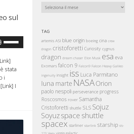
Archivi
eo sul
TAG
blue origin
Usa
cina
artemis
ASI
boeing
crew
cristoforetti
i
Curiosity
cygnus
dragon
esa
dragon
eva
tasti
Elon Musk
dream chaser
Link]
falcon 9
freccia
Exomars
Falcon Heavy
Falcon9
Galileo
è stata
iss
su/giù
Luca Parmitano
insight
ingenuity
 i
NASA
luna
marte
Orion
per
Link] I
aumentare
paolo nespoli
progress
perseverance
Samantha
Roscosmos
o
rover
Sojuz
Cristoforetti
SLS
diminuire
shuttle
space shuttle
Soyuz
il
spacex
starship
volume.
starliner
starlink
sts-
virgin galactic
123
Vega