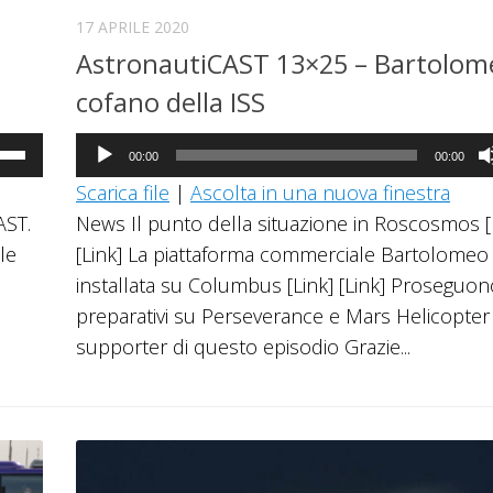
17 APRILE 2020
AstronautiCAST 13×25 – Bartolom
cofano della ISS
Audio
a
00:00
00:00
Player
Scarica file
|
Ascolta in una nuova finestra
i
AST.
News Il punto della situazione in Roscosmos [
ccia
le
[Link] La piattaforma commerciale Bartolomeo 
giù
installata su Columbus [Link] [Link] Proseguono
preparativi su Perseverance e Mars Helicopter [
mentare
supporter di questo episodio Grazie...
inuire
ume.