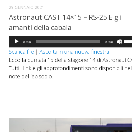
29 GENNAIO 2021
AstronautiCAST 14×15 – RS-25 E gli
amanti della cabala
Audio
Us
00:00
00:00
Player
i
Scarica file
|
Ascolta in una nuova finestra
tast
Ecco la puntata 15 della stagione 14 di AstronautiC
fre
Tutti i link e gli approfondimenti sono disponibili nel
su/
note dell’episodio.
per
au
o
dim
il
vol