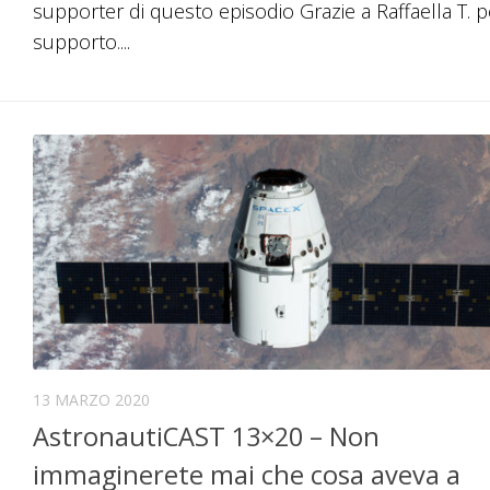
supporter di questo episodio Grazie a Raffaella T. pe
au
supporto....
o
dim
il
vol
13 MARZO 2020
AstronautiCAST 13×20 – Non
immaginerete mai che cosa aveva a