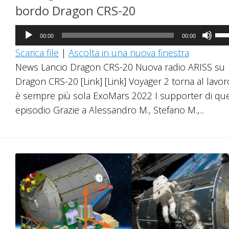
bordo Dragon CRS-20
Audio
Us
00:00
00:00
Player
i
Scarica file
|
Ascolta in una nuova finestra
tast
News Lancio Dragon CRS-20 Nuova radio ARISS su
fre
Dragon CRS-20 [Link] [Link] Voyager 2 torna al lavo
su/
è sempre più sola ExoMars 2022 I supporter di qu
per
episodio Grazie a Alessandro M., Stefano M.,...
au
o
dim
il
vol