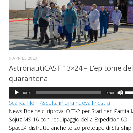
9 APRILE 2020
AstronautiCAST 13×24 – L’epitome del
quarantena
Audio
Us
00:00
00:00
Player
i
Scarica file
|
Ascolta in una nuova finestra
tast
News Boeing ci riprova. OFT-2 per Starliner. Partita l
fre
Sojuz MS-16 con l’equipaggio della Expedition 63
su/
SpaceX: distrutto anche terzo prototipo di Starship 
per