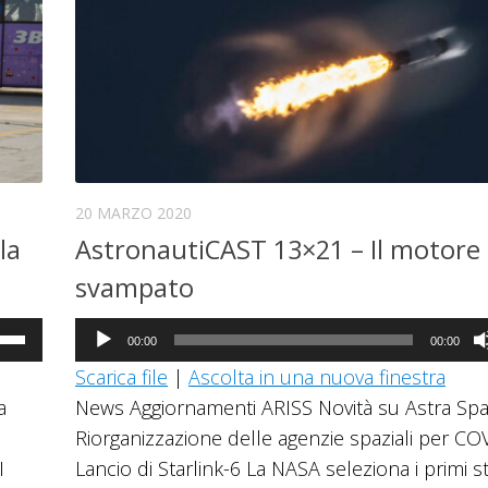
20 MARZO 2020
la
AstronautiCAST 13×21 – Il motore
svampato
Audio
a
00:00
00:00
Player
Scarica file
|
Ascolta in una nuova finestra
i
a
News Aggiornamenti ARISS Novità su Astra Sp
ccia
Riorganizzazione delle agenzie spaziali per CO
giù
I
Lancio di Starlink-6 La NASA seleziona i primi 