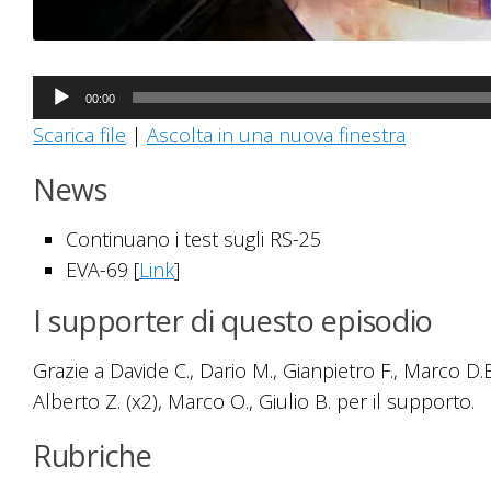
Audio
00:00
Player
Scarica file
|
Ascolta in una nuova finestra
News
Continuano i test sugli RS-25
EVA-69 [
Link
]
I supporter di questo episodio
Grazie a Davide C., Dario M., Gianpietro F., Marco D.E
Alberto Z. (x2), Marco O., Giulio B. per il supporto.
Rubriche