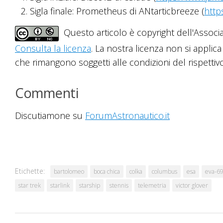
Sigla finale: Prometheus di ANtarticbreeze (
http
Questo articolo è copyright dell'Associ
Consulta la licenza
. La nostra licenza non si applica
che rimangono soggetti alle condizioni del rispettivo 
Commenti
Discutiamone su
ForumAstronautico.it
Etichette:
bartolomeo
boca chica
colka
columbus
esa
eva-6
star trek
starlink
starship
stennis
telemetria
victor glover