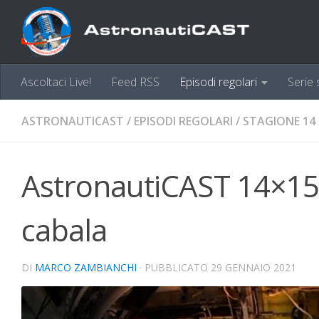
Sotto il contenuto
Ascoltaci Live!
Feed RSS
Episodi regolari
Serie 
ASTRONAUTICAST
/
EPISODI REGOLARI
/
STAGIONE 14
AstronautiCAST 14×15 –
cabala
DI
MARCO ZAMBIANCHI
· PUBBLICATO
29 GENNAIO 2021