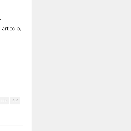
-
 articolo,
uttle
SLS