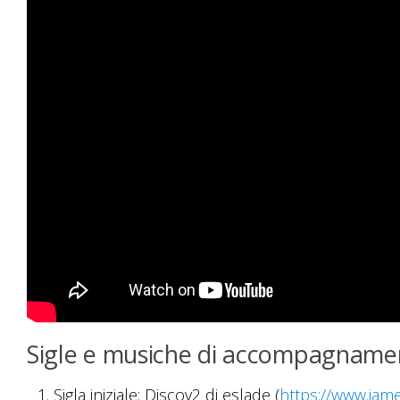
Sigle e musiche di accompagname
Sigla iniziale: Discov2 di eslade (
https://www.jam