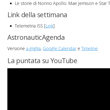
Le storie di Nonno Apollo: Mae Jemison e Star 
Link della settimana
Telemetria ISS [
Link
]
AstronauticAgenda
Versione
a griglia
,
Google Calendar
e
Timeline
La puntata su YouTube