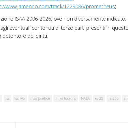
s://www.jamendo.com/track/1229086/prometheus
)
azione ISAA 2006-2026, ove non diversamente indicato. 
 agli eventuali contenuti di terze parti presenti in questo
detentore dei diritti.
9
iss
iss live
mae jemison
mike hopkins
NASA
rs-25
rs-25e
sh