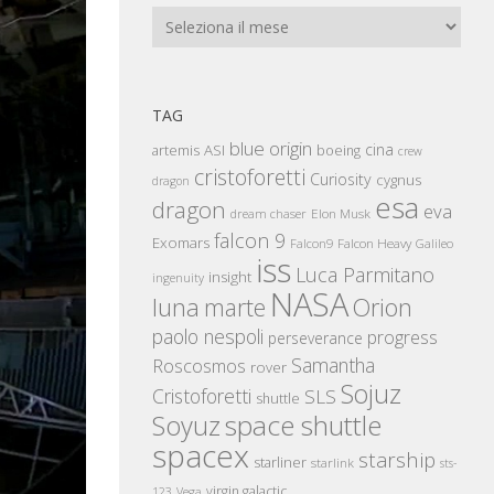
Archivi
TAG
blue origin
cina
artemis
ASI
boeing
crew
cristoforetti
Curiosity
cygnus
dragon
esa
dragon
eva
Elon Musk
dream chaser
falcon 9
Exomars
Falcon Heavy
Falcon9
Galileo
iss
Luca Parmitano
insight
ingenuity
NASA
luna
marte
Orion
paolo nespoli
progress
perseverance
Samantha
Roscosmos
rover
Sojuz
Cristoforetti
SLS
shuttle
space shuttle
Soyuz
spacex
starship
starliner
starlink
sts-
virgin galactic
123
Vega