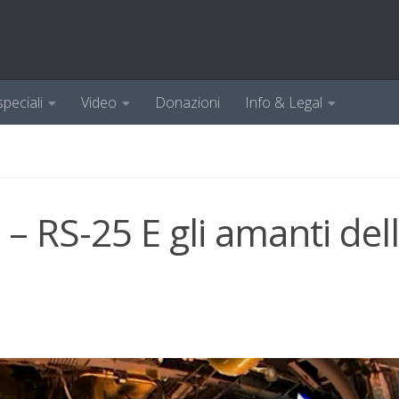
speciali
Video
Donazioni
Info & Legal
 RS-25 E gli amanti del