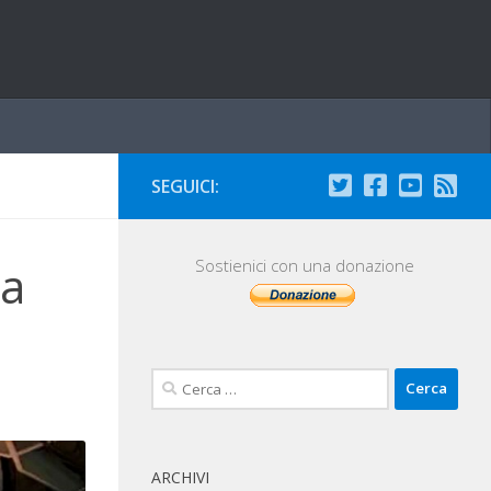
SEGUICI:
la
Sostienici con una donazione
Ricerca
per:
ARCHIVI