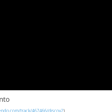
nto
endo.com/track/467466/discov2
)