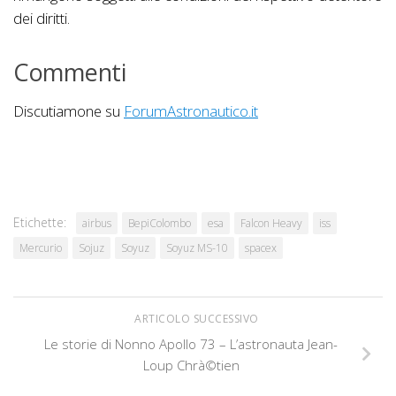
dei diritti.
Commenti
Discutiamone su
ForumAstronautico.it
Etichette:
airbus
BepiColombo
esa
Falcon Heavy
iss
Mercurio
Sojuz
Soyuz
Soyuz MS-10
spacex
ARTICOLO SUCCESSIVO
Le storie di Nonno Apollo 73 – L’astronauta Jean-
Loup Chrà©tien