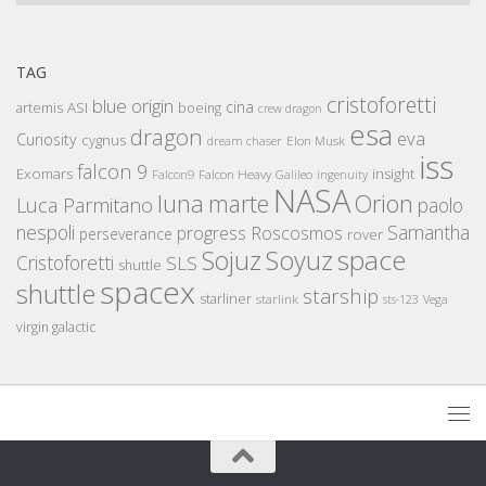
TAG
cristoforetti
blue origin
cina
artemis
ASI
boeing
crew dragon
esa
dragon
eva
Curiosity
cygnus
Elon Musk
dream chaser
iss
falcon 9
Exomars
insight
Falcon Heavy
Falcon9
Galileo
ingenuity
NASA
luna
marte
Orion
Luca Parmitano
paolo
nespoli
Samantha
Roscosmos
progress
perseverance
rover
space
Sojuz
Soyuz
Cristoforetti
SLS
shuttle
spacex
shuttle
starship
starliner
starlink
sts-123
Vega
virgin galactic