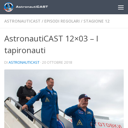
Sotto il contenuto
ASTRONAUTICAST
/
EPISODI REGOLARI
/
STAGIONE 12
AstronautiCAST 12×03 – I
tapironauti
DI
ASTRONAUTICAST
·
20 OTTOBRE 2018