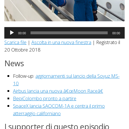
Audio
00:00
00:00
Player
Scarica file
|
Ascolta in una nuova finestra
|
Registrato il
20 Ottobre 2018
News
Follow-up:
aggiornamenti sul lancio della Soyuz MS-
10
Airbus lancia una nuova â€œMoon Raceâ€
BepiColombo pronto a partire
SpaceX lancia SAOCOM-1A e centra il primo
atterraggio californiano
I supporter di questo episodio