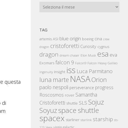
freccia
Archivi
su/giù
per
aumentare
TAG
o
blue origin
cina
artemis
ASI
boeing
crew
diminuire
cristoforetti
Curiosity
cygnus
dragon
il
esa
dragon
eva
Elon Musk
dream chaser
volume.
falcon 9
Exomars
Falcon Heavy
Falcon9
Galileo
iss
Luca Parmitano
insight
ingenuity
NASA
luna
marte
Orion
re questa
paolo nespoli
progress
perseverance
Samantha
Roscosmos
rover
Sojuz
Cristoforetti
 di
SLS
shuttle
space shuttle
Soyuz
eam
spacex
starship
starliner
starlink
sts-
virgin galactic
123
Vega