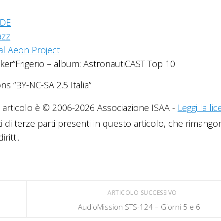
IDE
azz
al Aeon Project
lker”Frigerio – album: AstronautiCAST Top 10
s “BY-NC-SA 2.5 Italia”.
articolo è © 2006-2026 Associazione ISAA -
Leggi la li
i di terze parti presenti in questo articolo, che rimang
ritti.
ARTICOLO SUCCESSIVO
AudioMission STS-124 – Giorni 5 e 6