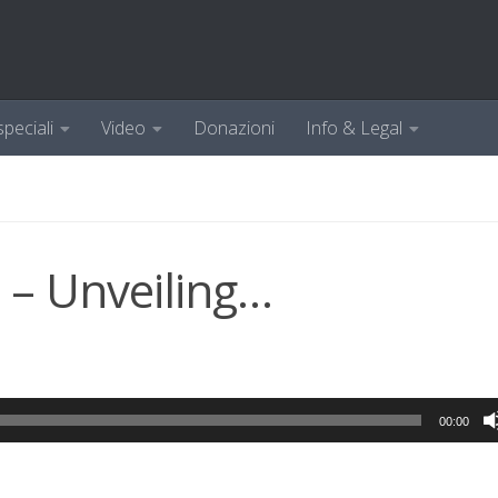
speciali
Video
Donazioni
Info & Legal
 – Unveiling…
00:00