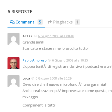
6 RISPOSTE
Commenti
5
Pingbacks
1
ArTaX
6 Giugno 2008 alle 08:48
Grandissimi!!!
Scaricato e stasera me lo ascolto tutto!
Paolo Amoroso
6 Giugno 2008 alle 10:25
L’opportunitÃ di registrare dal vivo il podcast era un
Luca
6 Giugno 2008 alle 20:29
Devo dire che il nuovo microfono Ã¨ una garanzia!!
Anche realizzazioni piÃ¹ improvvisate come questa, m
mixaggio…
Complimenti a tutti!