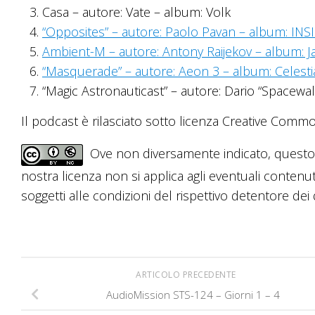
Casa – autore: Vate – album: Volk
“Opposites” – autore: Paolo Pavan – album: INS
Ambient-M – autore: Antony Raijekov – album: J
“Masquerade” – autore: Aeon 3 – album: Celesti
“Magic Astronauticast” – autore: Dario “Spacewa
Il podcast è rilasciato sotto licenza Creative Common
Ove non diversamente indicato, questo 
nostra licenza non si applica agli eventuali contenut
soggetti alle condizioni del rispettivo detentore dei di
ARTICOLO PRECEDENTE
AudioMission STS-124 – Giorni 1 – 4