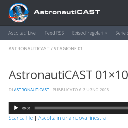
Sotto il contenuto
Ascoltaci Live!
Feed RSS
Episodi regolari
Serie 
ASTRONAUTICAST
/
STAGIONE 01
AstronautiCAST 01×10
DI
ASTRONAUTICAST
· PUBBLICATO
6 GIUGNO 2008
Audio
00:00
Player
Scarica file
|
Ascolta in una nuova finestra