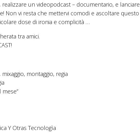
, realizzare un videopodcast – documentario, e lanciar
Bene! Non vi resta che mettervi comodi e ascoltare questo
ticolare dose di ironia e complicità …
erata tra amici.
CAST!
mixaggio, montaggio, regia
ia
el mese”
tica Y Otras Tecnologìa