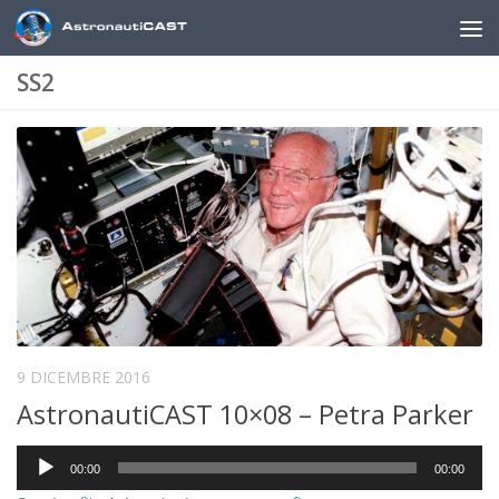
Sotto il contenuto
SS2
9 DICEMBRE 2016
AstronautiCAST 10×08 – Petra Parker
Audio
00:00
00:00
Player