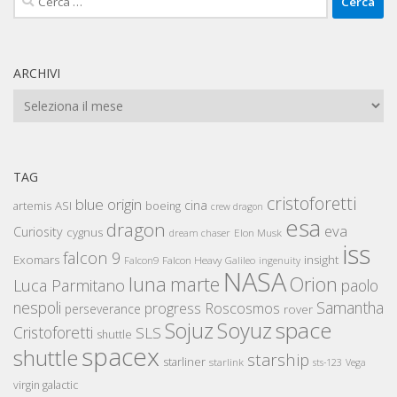
per:
ARCHIVI
Archivi
TAG
cristoforetti
blue origin
cina
artemis
ASI
boeing
crew dragon
esa
dragon
eva
Curiosity
cygnus
Elon Musk
dream chaser
iss
falcon 9
Exomars
insight
Falcon Heavy
Falcon9
Galileo
ingenuity
NASA
luna
marte
Orion
Luca Parmitano
paolo
nespoli
Samantha
Roscosmos
progress
perseverance
rover
space
Sojuz
Soyuz
Cristoforetti
SLS
shuttle
spacex
shuttle
starship
starliner
starlink
sts-123
Vega
virgin galactic