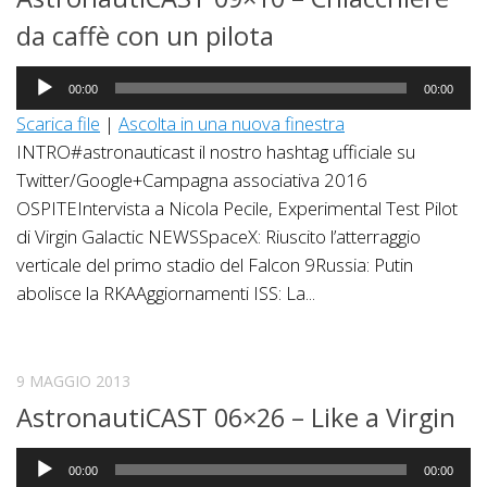
da caffè con un pilota
Audio
00:00
00:00
Player
Scarica file
|
Ascolta in una nuova finestra
INTRO#astronauticast il nostro hashtag ufficiale su
Twitter/Google+Campagna associativa 2016
OSPITEIntervista a Nicola Pecile, Experimental Test Pilot
di Virgin Galactic NEWSSpaceX: Riuscito l’atterraggio
verticale del primo stadio del Falcon 9Russia: Putin
abolisce la RKAAggiornamenti ISS: La...
9 MAGGIO 2013
AstronautiCAST 06×26 – Like a Virgin
Audio
00:00
00:00