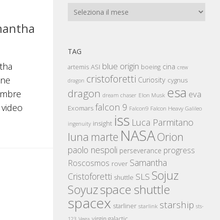
Archivi
amantha
TAG
blue origin
ntha
cina
artemis
ASI
boeing
crew
cristoforetti
one
Curiosity
cygnus
dragon
esa
dragon
vembre
eva
Elon Musk
dream chaser
falcon 9
 video
Exomars
Falcon Heavy
Falcon9
Galileo
iss
Luca Parmitano
insight
ingenuity
NASA
luna
marte
Orion
paolo nespoli
progress
perseverance
Samantha
Roscosmos
rover
Sojuz
Cristoforetti
SLS
shuttle
space shuttle
Soyuz
spacex
starship
starliner
starlink
sts-
virgin galactic
123
Vega