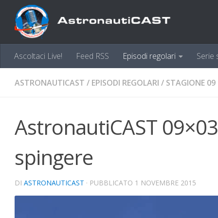
Sotto il contenuto
Ascoltaci Live!
Feed RSS
Episodi regolari
Serie 
ASTRONAUTICAST
/
EPISODI REGOLARI
/
STAGIONE 09
AstronautiCAST 09×03 –
spingere
DI
ASTRONAUTICAST
· PUBBLICATO
1 NOVEMBRE 2015