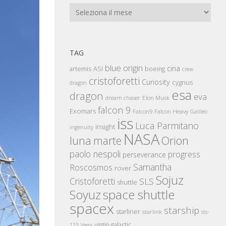
Archivi
TAG
blue origin
cina
artemis
ASI
boeing
crew
cristoforetti
Curiosity
cygnus
dragon
esa
dragon
eva
Elon Musk
dream chaser
falcon 9
Exomars
Falcon Heavy
Falcon9
Galileo
iss
Luca Parmitano
insight
ingenuity
NASA
luna
marte
Orion
paolo nespoli
progress
perseverance
Samantha
Roscosmos
rover
Sojuz
Cristoforetti
SLS
shuttle
space shuttle
Soyuz
spacex
starship
starliner
starlink
sts-
virgin galactic
123
Vega