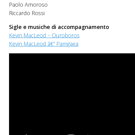
Paolo Amoroso
Riccardo Rossi
Sigle e musiche di accompagnamento
Kevin MacLeod – Ouroboros
Kevin MacLeod â€“ Pamgaea