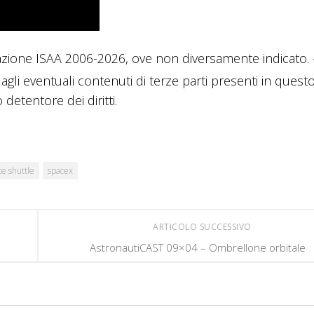
azione ISAA 2006-2026, ove non diversamente indicato. 
 agli eventuali contenuti di terze parti presenti in questo
detentore dei diritti.
ce shuttle
spacex
ARTICOLO SUCCESSIVO
AstronautiCAST 09×04 – Ombrellone orbitale