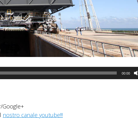
00:00
er/Google+
ul
nostro canale youtube!!!