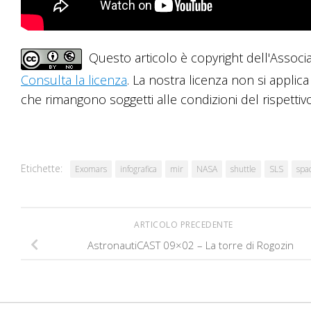
Questo articolo è copyright dell'Associ
Consulta la licenza
. La nostra licenza non si applica
che rimangono soggetti alle condizioni del rispettivo 
Etichette:
Exomars
infografica
mir
NASA
shuttle
SLS
spa
ARTICOLO PRECEDENTE
AstronautiCAST 09×02 – La torre di Rogozin