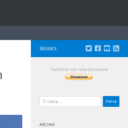
SEGUICI:
n
Sostienici con una donazione
Ricerca
per:
ARCHIVI