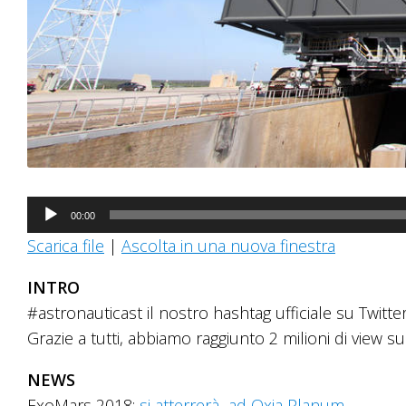
Audio
00:00
Player
Scarica file
|
Ascolta in una nuova finestra
INTRO
#astronauticast il nostro hashtag ufficiale su Twitt
Grazie a tutti, abbiamo raggiunto 2 milioni di view s
NEWS
ExoMars 2018:
si atterrerà ad Oxia Planum