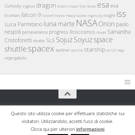
esa
dragon
eva
Curiosity
cygnus
Elon Musk
dream chaser
iss
falcon 9
Exomars
insight
Falcon Heavy
Falcon9
Galileo
ingenuity
NASA
luna
marte
Orion
Luca Parmitano
paolo
nespoli
Samantha
Roscosmos
progress
perseverance
rover
space
Sojuz
Soyuz
Cristoforetti
SLS
shuttle
spacex
shuttle
starship
starliner
starlink
sts-123
Vega
virgin galactic
AstronautiCAST © 2026. Tutti i diritti riservati.
Questo sito utilizza cookie per effettuare statistiche sui
Powered by
- Progettato con il
Go Hueman Pro
visitatori. Utilizzandolo, accetti l'uso di cookie.
Clicca qui per ulteriori
informazioni