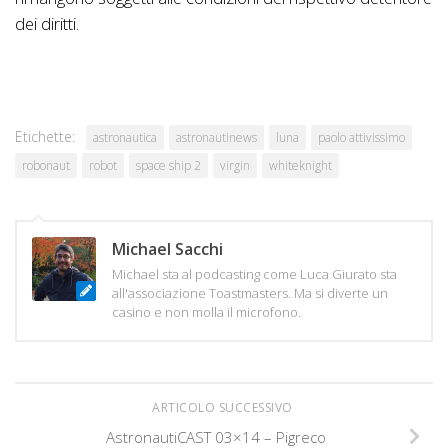
dei diritti.
Etichette:
astronautica
astronautinews
luna
paolo attivissimo
robonaut
robot
space ship 2
virgin
whiteknight
Michael Sacchi
Michael sta al podcasting come Luca Giurato sta
all'associazione Toastmasters. Ma si diverte un
casino e non molla il microfono.
ARTICOLO SUCCESSIVO
AstronautiCAST 03×14 – Pigreco