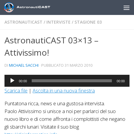
Sotto il contenuto
ASTRONAUTICAST
/
INTERVISTE
/
STAGIONE 03
AstronautiCAST 03×13 –
Attivissimo!
DI
MICHAEL SACCHI
· PUBBLICATO
31 MARZO 2010
Audio
00:00
00:00
Player
Scarica file
|
Ascolta in una nuova finestra
Puntatona ricca, news e una gustosa intervista.
Paolo Attivissimo si unisce a noi per parlarci del suo
nuovo libro e di come affronta i complottisti che negano
gli sbarchi lunari. Visitate il suo blog