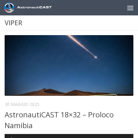
Sotto il contenuto
VIPER
30 MAGGIO 2025
AstronautiCAST 18×32 – Proloco
Namibia
Audio