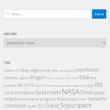
Ricerca
per:
ARCHIVI
Archivi
TAG
cristoforetti
blue origin
cina
artemis
ASI
boeing
crew dragon
esa
dragon
eva
Curiosity
cygnus
Elon Musk
dream chaser
iss
falcon 9
Exomars
insight
Falcon Heavy
Falcon9
Galileo
ingenuity
NASA
luna
marte
Orion
Luca Parmitano
paolo
nespoli
Samantha
Roscosmos
progress
perseverance
rover
space
Sojuz
Soyuz
Cristoforetti
SLS
shuttle