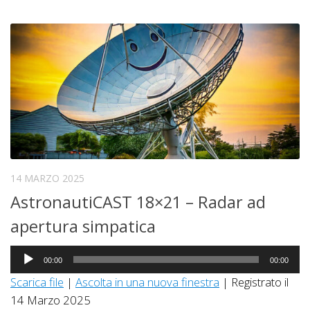
14 MARZO 2025
AstronautiCAST 18×21 – Radar ad
apertura simpatica
Audio
00:00
00:00
Player
Scarica file
|
Ascolta in una nuova finestra
|
Registrato il
14 Marzo 2025