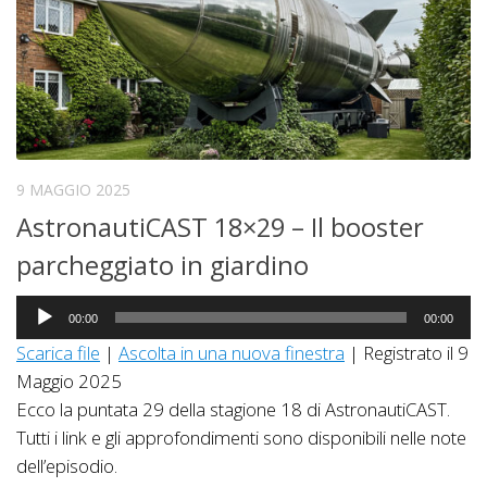
9 MAGGIO 2025
AstronautiCAST 18×29 – Il booster
parcheggiato in giardino
Audio
00:00
00:00
Player
Scarica file
|
Ascolta in una nuova finestra
|
Registrato il 9
Maggio 2025
Ecco la puntata 29 della stagione 18 di AstronautiCAST.
Tutti i link e gli approfondimenti sono disponibili nelle note
dell’episodio.