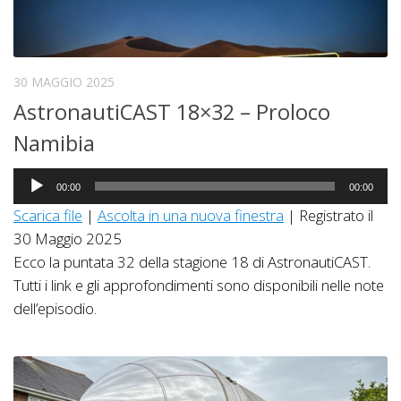
30 MAGGIO 2025
AstronautiCAST 18×32 – Proloco
Namibia
Audio
00:00
00:00
Player
Scarica file
|
Ascolta in una nuova finestra
|
Registrato il
30 Maggio 2025
Ecco la puntata 32 della stagione 18 di AstronautiCAST.
Tutti i link e gli approfondimenti sono disponibili nelle note
dell’episodio.