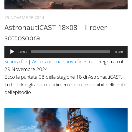
29 NOVEMBRE 2024
AstronautiCAST 18×08 – Il rover
sottosopra
Audio
00:00
00:00
Player
Scarica file
|
Ascolta in una nuova finestra
|
Registrato il
29 Novembre 2024
Ecco la puntata 08 della stagione 18 di AstronautiCAST.
Tutti i link e gli approfondimenti sono disponibili nelle note
dell’episodio.