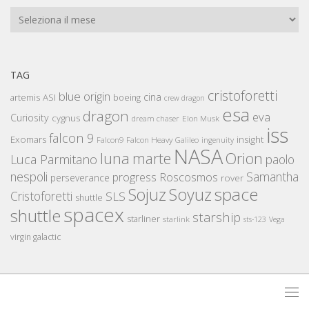
Archivi
TAG
cristoforetti
blue origin
cina
artemis
ASI
boeing
crew dragon
esa
dragon
eva
Curiosity
cygnus
Elon Musk
dream chaser
iss
falcon 9
Exomars
insight
Falcon Heavy
Falcon9
Galileo
ingenuity
NASA
luna
marte
Orion
Luca Parmitano
paolo
nespoli
Samantha
Roscosmos
progress
perseverance
rover
space
Sojuz
Soyuz
Cristoforetti
SLS
shuttle
spacex
shuttle
starship
starliner
starlink
sts-123
Vega
virgin galactic