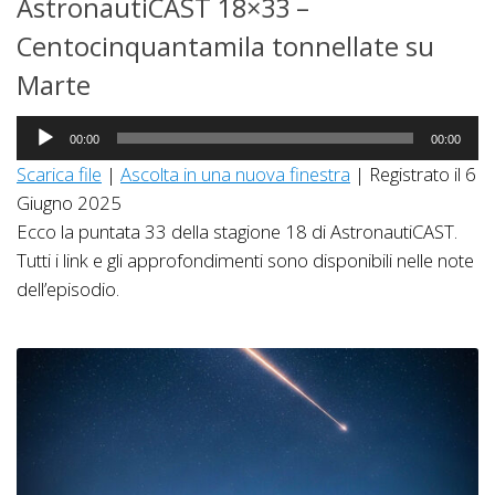
AstronautiCAST 18×33 –
Centocinquantamila tonnellate su
Marte
Audio
00:00
00:00
Player
Scarica file
|
Ascolta in una nuova finestra
|
Registrato il 6
Giugno 2025
Ecco la puntata 33 della stagione 18 di AstronautiCAST.
Tutti i link e gli approfondimenti sono disponibili nelle note
dell’episodio.