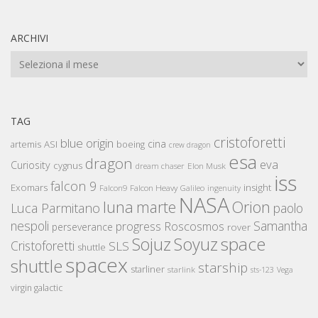
ARCHIVI
Archivi
TAG
cristoforetti
blue origin
cina
artemis
ASI
boeing
crew dragon
esa
dragon
eva
Curiosity
cygnus
Elon Musk
dream chaser
iss
falcon 9
Exomars
insight
Falcon Heavy
Falcon9
Galileo
ingenuity
NASA
luna
marte
Orion
Luca Parmitano
paolo
nespoli
Samantha
Roscosmos
progress
perseverance
rover
space
Sojuz
Soyuz
Cristoforetti
SLS
shuttle
spacex
shuttle
starship
starliner
starlink
sts-123
Vega
virgin galactic