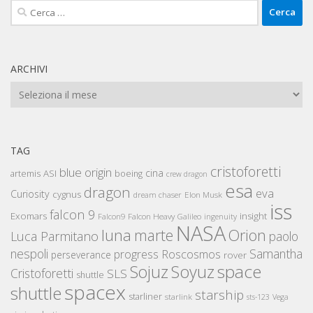
Ricerca
per:
ARCHIVI
Archivi
TAG
cristoforetti
blue origin
cina
artemis
ASI
boeing
crew dragon
esa
dragon
eva
Curiosity
cygnus
Elon Musk
dream chaser
iss
falcon 9
Exomars
insight
Falcon Heavy
Falcon9
Galileo
ingenuity
NASA
luna
marte
Orion
Luca Parmitano
paolo
nespoli
Samantha
Roscosmos
progress
perseverance
rover
space
Sojuz
Soyuz
Cristoforetti
SLS
shuttle
spacex
shuttle
starship
starliner
starlink
sts-123
Vega