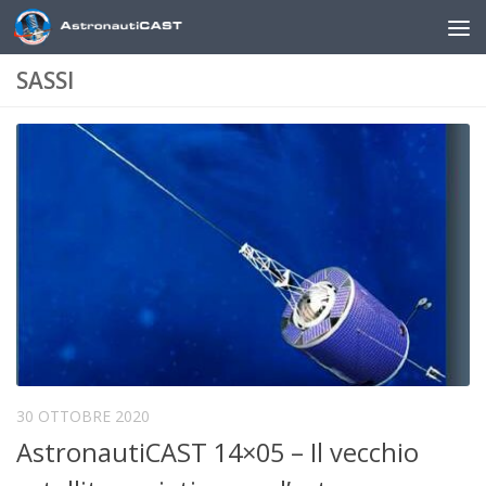
Sotto il contenuto
SASSI
30 OTTOBRE 2020
AstronautiCAST 14×05 – Il vecchio