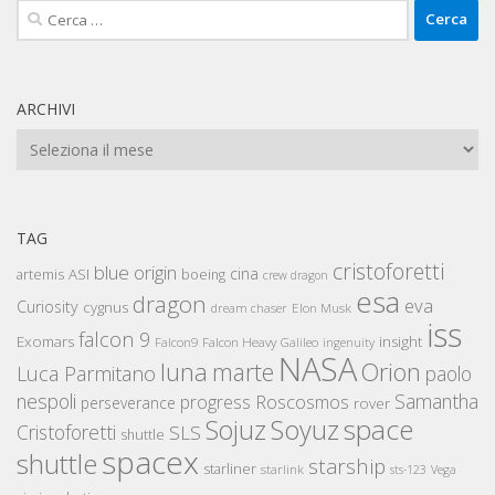
Ricerca
per:
ARCHIVI
Archivi
TAG
cristoforetti
blue origin
cina
artemis
ASI
boeing
crew dragon
esa
dragon
eva
Curiosity
cygnus
Elon Musk
dream chaser
iss
falcon 9
Exomars
insight
Falcon Heavy
Falcon9
Galileo
ingenuity
NASA
luna
marte
Orion
Luca Parmitano
paolo
nespoli
Samantha
Roscosmos
progress
perseverance
rover
space
Sojuz
Soyuz
Cristoforetti
SLS
shuttle
spacex
shuttle
starship
starliner
starlink
sts-123
Vega