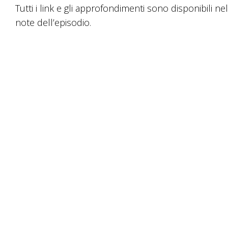
fre
Tutti i link e gli approfondimenti sono disponibili nel
su/
note dell’episodio.
per
au
o
dim
il
vol