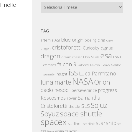
freccia
li nelle
Archivi
su/giù
per
aumentare
TAG
o
blue origin
cina
artemis
ASI
boeing
crew
diminuire
cristoforetti
Curiosity
cygnus
dragon
il
esa
dragon
eva
Elon Musk
dream chaser
volume.
falcon 9
Exomars
Falcon Heavy
Falcon9
Galileo
iss
Luca Parmitano
insight
ingenuity
NASA
luna
marte
Orion
paolo nespoli
progress
perseverance
Samantha
Roscosmos
rover
Sojuz
Cristoforetti
SLS
shuttle
space shuttle
Soyuz
spacex
starship
starliner
starlink
sts-
virgin galactic
123
Vega