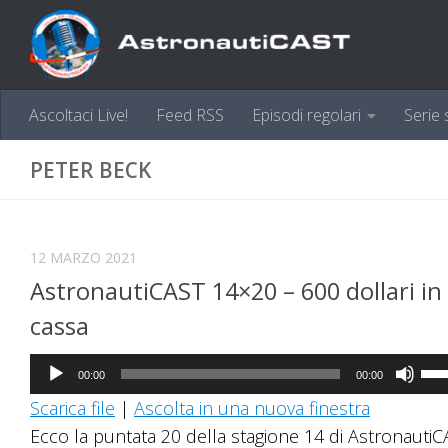
Sotto il contenuto
Ascoltaci Live!
Feed RSS
Episodi regolari
Serie 
PETER BECK
12 MARZO 2021
AstronautiCAST 14×20 – 600 dollari in
cassa
Audio
Us
00:00
00:00
Player
i
Scarica file
|
Ascolta in una nuova finestra
tast
Ecco la puntata 20 della stagione 14 di AstronautiC