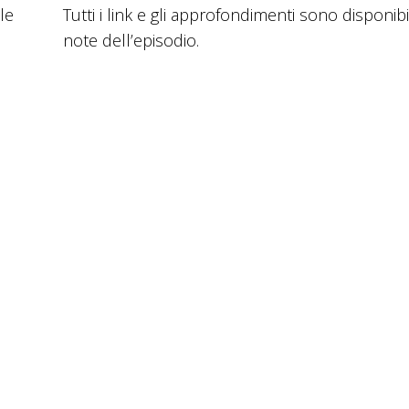
ccia
le
Tutti i link e gli approfondimenti sono disponibi
giù
note dell’episodio.
mentare
inuire
ume.