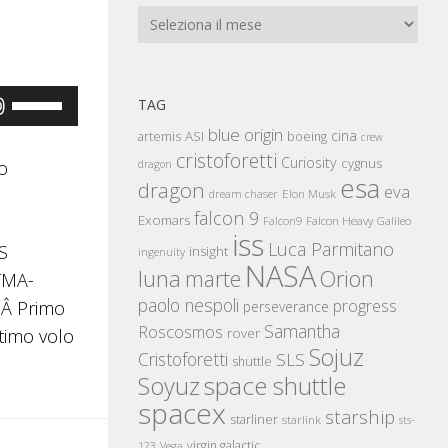
Archivi
Usa
TAG
i
blue origin
cina
artemis
ASI
boeing
crew
tasti
cristoforetti
Curiosity
cygnus
o
dragon
esa
freccia
dragon
eva
Elon Musk
dream chaser
su/giù
falcon 9
Exomars
Falcon Heavy
Falcon9
Galileo
iss
per
Luca Parmitano
S
insight
ingenuity
NASA
aumentare
luna
marte
Orion
TMA-
o
paolo nespoli
progress
:Â Primo
perseverance
diminuire
Samantha
Roscosmos
rover
timo volo
Sojuz
il
Cristoforetti
SLS
shuttle
space shuttle
volume.
Soyuz
spacex
starship
starliner
starlink
sts-
virgin galactic
123
Vega