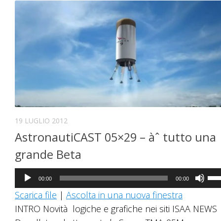
19 LUGLIO 2012
AstronautiCAST 05×29 – àˆ tutto una
grande Beta
Audio
Us
00:00
00:00
Player
i
Scarica file
|
Ascolta in una nuova finestra
tast
INTRO Novità logiche e grafiche nei siti ISAA NEWS
fre