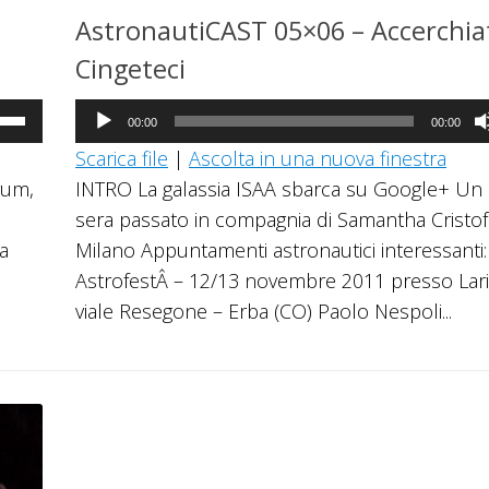
AstronautiCAST 05×06 – Accerchiat
Cingeteci
Audio
a
00:00
00:00
Player
Scarica file
|
Ascolta in una nuova finestra
i
rum,
INTRO La galassia ISAA sbarca su Google+ Un
ccia
sera passato in compagnia di Samantha Cristofo
giù
a
Milano Appuntamenti astronautici interessanti:
AstrofestÂ – 12/13 novembre 2011 presso Lari
mentare
viale Resegone – Erba (CO) Paolo Nespoli...
inuire
ume.