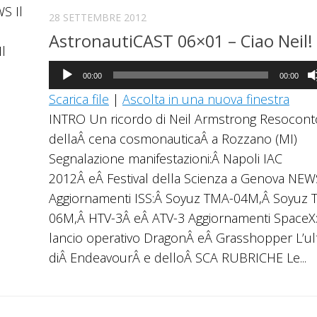
ccia
S Il
28 SETTEMBRE 2012
giù
AstronautiCAST 06×01 – Ciao Neil!
l
mentare
Audio
00:00
00:00
Player
Scarica file
|
Ascolta in una nuova finestra
inuire
INTRO Un ricordo di Neil Armstrong Resocont
dellaÂ cena cosmonauticaÂ a Rozzano (MI)
ume.
Segnalazione manifestazioni:Â Napoli IAC
2012Â eÂ Festival della Scienza a Genova NEW
Aggiornamenti ISS:Â Soyuz TMA-04M,Â Soyuz 
06M,Â HTV-3Â eÂ ATV-3 Aggiornamenti SpaceX
lancio operativo DragonÂ eÂ Grasshopper L’ul
diÂ EndeavourÂ e delloÂ SCA RUBRICHE Le...