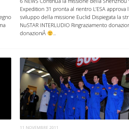
6 NEWS Continua la missione della Shenzhou 
giù
Expedition 31 pronta al rientro L’ESA approva 
pegno
sviluppo della missione Euclid Dispiegata la str
mentare
ema
NuSTAR INTERLUDIO Ringraziamento donazion
donazioniÂ
...
inuire
ume.
11 NOVEMBRE 2011