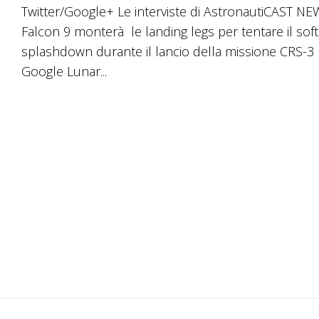
fre
Twitter/Google+ Le interviste di AstronautiCAST NEW
su/
Falcon 9 monterà le landing legs per tentare il soft
per
splashdown durante il lancio della missione CRS-3 I
au
Google Lunar...
o
dim
il
vol