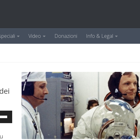
speciali
Video
Donazioni
Info & Legal
dei
a
i
su