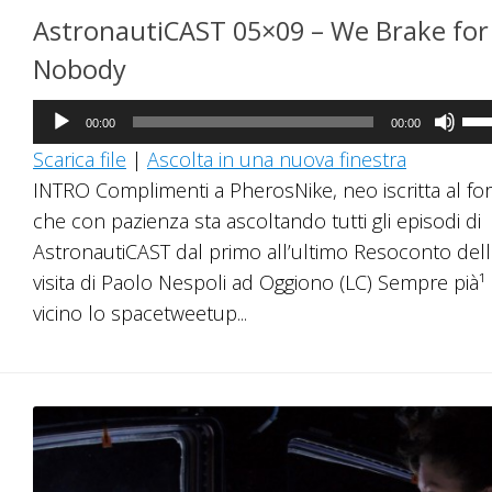
AstronautiCAST 05×09 – We Brake for
Nobody
Audio
Us
00:00
00:00
Player
i
Scarica file
|
Ascolta in una nuova finestra
tast
INTRO Complimenti a PherosNike, neo iscritta al fo
fre
che con pazienza sta ascoltando tutti gli episodi di
su/
AstronautiCAST dal primo all’ultimo Resoconto dell
per
visita di Paolo Nespoli ad Oggiono (LC) Sempre pià¹
au
vicino lo spacetweetup...
o
dim
il
vol