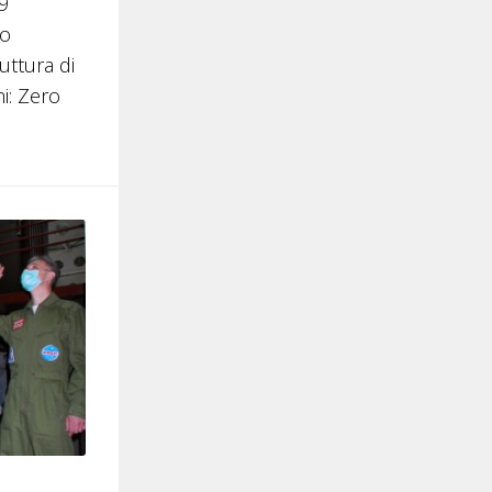
9
su/giù
lo
per
uttura di
aumentare
i: Zero
o
diminuire
il
volume.