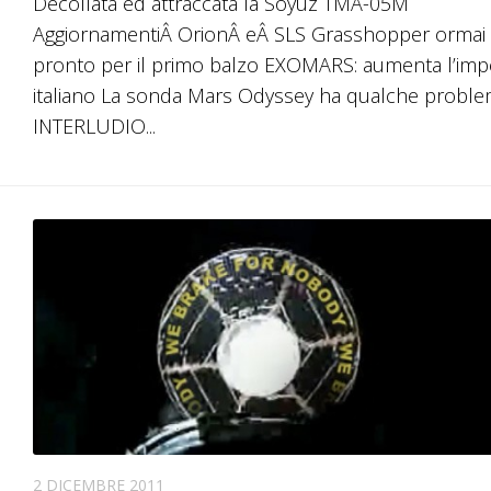
Decollata ed attraccata la Soyuz TMA-05M
su/
AggiornamentiÂ OrionÂ eÂ SLS Grasshopper ormai
per
pronto per il primo balzo EXOMARS: aumenta l’im
au
italiano La sonda Mars Odyssey ha qualche probl
o
INTERLUDIO...
dim
il
vol
2 DICEMBRE 2011