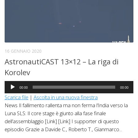
16 GENNAIO 2020
AstronautiCAST 13×12 – La riga di
Korolev
Audio
00:00
00:00
Player
Scarica file
|
Ascolta in una nuova finestra
News Il fallimento rallenta ma non ferma l’India verso la
Luna SLS: Il core stage è giunto alla fase finale
dell’assemblaggio [Link] [Link] I supporter di questo
episodio Grazie a Davide C., Roberto T., Gianmarco...