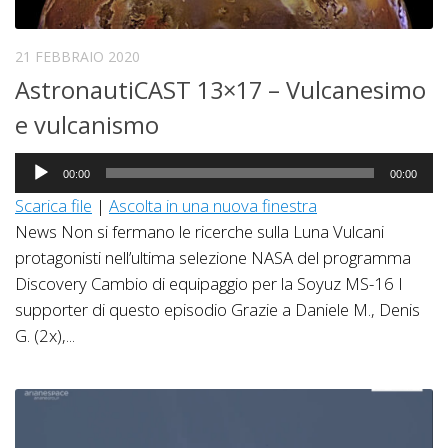
21 FEBBRAIO 2020
AstronautiCAST 13×17 – Vulcanesimo
e vulcanismo
Audio
00:00
00:00
Player
Scarica file
|
Ascolta in una nuova finestra
News Non si fermano le ricerche sulla Luna Vulcani
protagonisti nell’ultima selezione NASA del programma
Discovery Cambio di equipaggio per la Soyuz MS-16 I
supporter di questo episodio Grazie a Daniele M., Denis
G. (2x),...