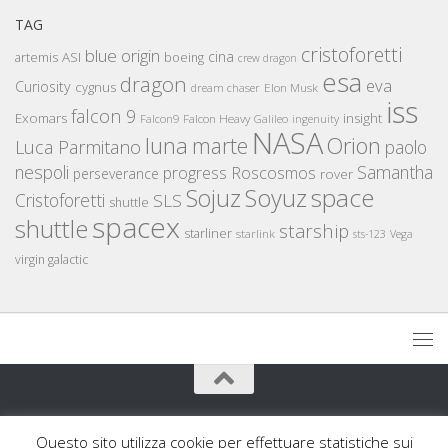
TAG
cristoforetti
blue origin
cina
artemis
ASI
boeing
crew dragon
esa
dragon
eva
Curiosity
cygnus
Elon Musk
dream chaser
iss
falcon 9
Exomars
insight
Falcon Heavy
Falcon9
Galileo
ingenuity
NASA
luna
marte
Orion
Luca Parmitano
paolo
nespoli
Samantha
Roscosmos
progress
perseverance
rover
space
Sojuz
Soyuz
Cristoforetti
SLS
shuttle
spacex
shuttle
starship
starliner
starlink
sts-123
Vega
virgin galactic
AstronautiCAST © 2026. Tutti i diritti riservati.
Questo sito utilizza cookie per effettuare statistiche sui