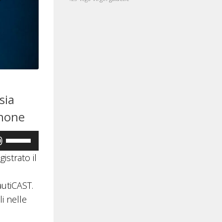
sia
inone
Usa
i
gistrato il
tasti
freccia
autiCAST.
su/giù
li nelle
per
aumentare