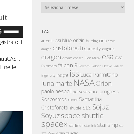
Archivi
uit
Usa
TAG
i
blue origin
cina
artemis
ASI
boeing
gistrato il
crew
tasti
cristoforetti
Curiosity
cygnus
dragon
esa
freccia
dragon
eva
autiCAST.
Elon Musk
dream chaser
su/giù
falcon 9
Exomars
Falcon Heavy
li nelle
Falcon9
Galileo
iss
per
Luca Parmitano
insight
ingenuity
NASA
aumentare
luna
marte
Orion
o
paolo nespoli
progress
perseverance
diminuire
Samantha
Roscosmos
rover
Sojuz
il
Cristoforetti
SLS
shuttle
space shuttle
volume.
Soyuz
spacex
starship
starliner
starlink
sts-
virgin galactic
123
Vega