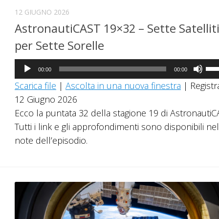
12 GIUGNO 2026
AstronautiCAST 19×32 – Sette Satellit
per Sette Sorelle
Audio
Us
00:00
00:00
Player
i
Scarica file
|
Ascolta in una nuova finestra
|
Registra
tast
12 Giugno 2026
fre
Ecco la puntata 32 della stagione 19 di AstronautiC
su/
Tutti i link e gli approfondimenti sono disponibili nel
per
note dell’episodio.
au
o
dim
il
vol