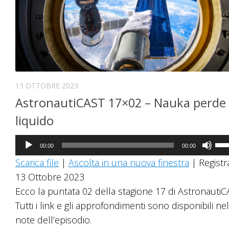
13 OTTOBRE 2023
AstronautiCAST 17×02 – Nauka perde
liquido
Audio
Us
00:00
00:00
Player
i
Scarica file
|
Ascolta in una nuova finestra
|
Registra
tast
13 Ottobre 2023
fre
Ecco la puntata 02 della stagione 17 di AstronautiC
su/
Tutti i link e gli approfondimenti sono disponibili nel
per
note dell’episodio.
au