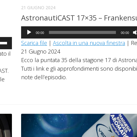
21 GIUGNO 2024
i
AstronautiCAST 17×35 – Frankens
Audio
00:00
00:00
Player
a
Scarica file
|
Ascolta in una nuova finestra
|
Re
21 Giugno 2024
to il
i
Ecco la puntata 35 della stagione 17 di Astron
ccia
Tutti i link e gli approfondimenti sono disponibi
AST.
giù
note dell’episodio.
le
mentare
inuire
ume.