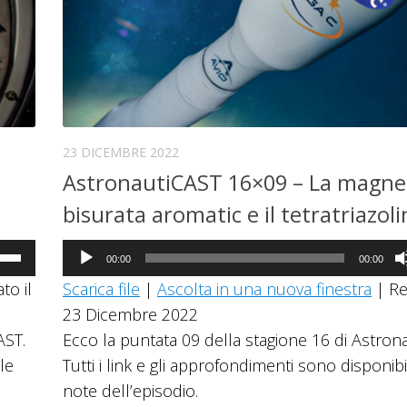
23 DICEMBRE 2022
AstronautiCAST 16×09 – La magne
bisurata aromatic e il tetratriazol
Audio
a
00:00
00:00
Player
to il
Scarica file
|
Ascolta in una nuova finestra
|
Re
i
23 Dicembre 2022
ccia
AST.
Ecco la puntata 09 della stagione 16 di Astron
giù
le
Tutti i link e gli approfondimenti sono disponibi
note dell’episodio.
mentare