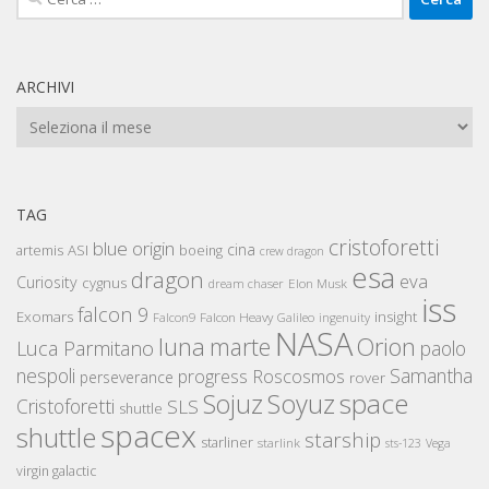
per:
ARCHIVI
Archivi
TAG
cristoforetti
blue origin
cina
artemis
ASI
boeing
crew dragon
esa
dragon
eva
Curiosity
cygnus
Elon Musk
dream chaser
iss
falcon 9
Exomars
insight
Falcon Heavy
Falcon9
Galileo
ingenuity
NASA
luna
marte
Orion
Luca Parmitano
paolo
nespoli
Samantha
Roscosmos
progress
perseverance
rover
space
Sojuz
Soyuz
Cristoforetti
SLS
shuttle
spacex
shuttle
starship
starliner
starlink
sts-123
Vega
virgin galactic