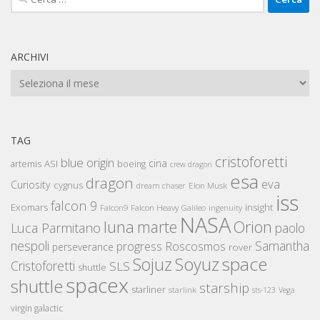
per:
ARCHIVI
Archivi
TAG
cristoforetti
blue origin
cina
artemis
ASI
boeing
crew dragon
esa
dragon
eva
Curiosity
cygnus
Elon Musk
dream chaser
iss
falcon 9
Exomars
insight
Falcon Heavy
Falcon9
Galileo
ingenuity
NASA
luna
marte
Orion
Luca Parmitano
paolo
nespoli
Samantha
Roscosmos
progress
perseverance
rover
space
Sojuz
Soyuz
Cristoforetti
SLS
shuttle
spacex
shuttle
starship
starliner
starlink
sts-123
Vega
virgin galactic