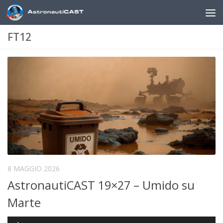
Sotto il contenuto
FT12
8 MAGGIO 2026
AstronautiCAST 19×27 – Umido su
Marte
Audio