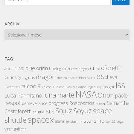
per:
ARCHIVI
Archivi
TAG
cristoforetti
blue origin
cina
artemis
ASI
boeing
crew dragon
esa
dragon
eva
Curiosity
cygnus
Elon Musk
dream chaser
iss
falcon 9
Exomars
insight
Falcon Heavy
Falcon9
Galileo
ingenuity
NASA
luna
marte
Orion
Luca Parmitano
paolo
nespoli
Samantha
Roscosmos
progress
perseverance
rover
space
Sojuz
Soyuz
Cristoforetti
SLS
shuttle
spacex
shuttle
starship
starliner
starlink
sts-123
Vega
virgin galactic