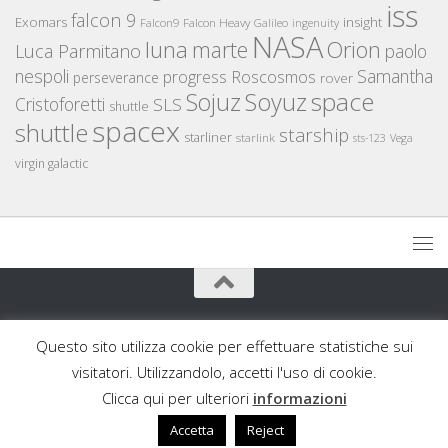
iss
falcon 9
Exomars
insight
Falcon Heavy
Falcon9
Galileo
ingenuity
NASA
luna
marte
Orion
Luca Parmitano
paolo
nespoli
Samantha
Roscosmos
progress
perseverance
rover
space
Sojuz
Soyuz
Cristoforetti
SLS
shuttle
spacex
shuttle
starship
starliner
starlink
sts-123
Vega
virgin galactic
AstronautiCAST © 2026. Tutti i diritti riservati.
Questo sito utilizza cookie per effettuare statistiche sui
Powered by
- Progettato con il
Go Hueman Pro
visitatori. Utilizzandolo, accetti l'uso di cookie.
Clicca qui per ulteriori
informazioni
Accetta
Reject