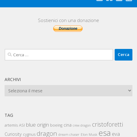
Sostienici con una donazione
Ricerca
per:
ARCHIVI
Archivi
TAG
cristoforetti
blue origin
cina
artemis
ASI
boeing
crew dragon
esa
dragon
eva
Curiosity
cygnus
Elon Musk
dream chaser