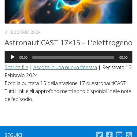
3 FEBBRAIO 2024
AstronautiCAST 17×15 – L’elettrogeno
Audio
00:00
00:00
Player
Scarica file
|
Ascolta in una nuova finestra
|
Registrato il 3
Febbraio 2024
Ecco la puntata 15 della stagione 17 di AstronautiCAST.
Tutti i link e gli approfondimenti sono disponibili nelle note
dell’episodio.
SEGUICI: