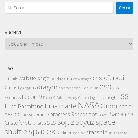
Ricerca
per:
ARCHIVI
Archivi
TAG
cristoforetti
blue origin
cina
artemis
ASI
boeing
crew dragon
esa
dragon
eva
Curiosity
cygnus
Elon Musk
dream chaser
iss
falcon 9
Exomars
insight
Falcon Heavy
Falcon9
Galileo
ingenuity
NASA
luna
marte
Orion
Luca Parmitano
paolo
nespoli
Samantha
Roscosmos
progress
perseverance
rover
space
Sojuz
Soyuz
Cristoforetti
SLS
shuttle
spacex
shuttle
starship
starliner
starlink
sts-123
Vega