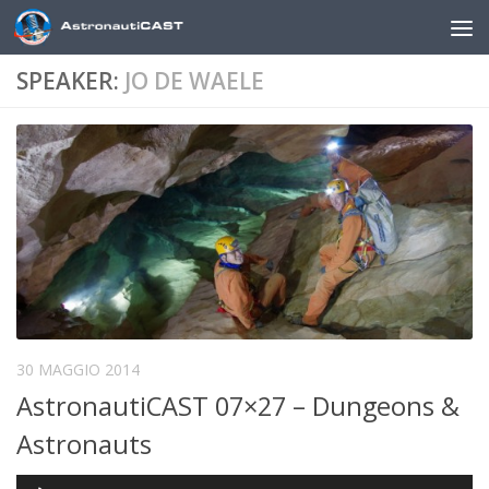
Sotto il contenuto
SPEAKER:
JO DE WAELE
30 MAGGIO 2014
AstronautiCAST 07×27 – Dungeons &
Astronauts
Audio