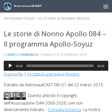
Sotto il contenuto
ASTRONAUTICAST
/
LE STORIE DI NONNO APOLLO
Le storie di Nonno Apollo 084 –
Il programma Apollo-Soyuz
DI
MARCO ZAMBIANCHI
· PUBBLICATO
25 FEBBRAIO 2019
Audio
00:00
00:00
Player
Scarica file
|
Ascolta in una nuova finestra
Estratto da AstronautiCAST 08×21 del 22 marzo 2015
Questo articolo è copyright
dell'Associazione ISAA 2006-2026, ove non
diversamente indicato. -
Consulta la licenza
. La nostra