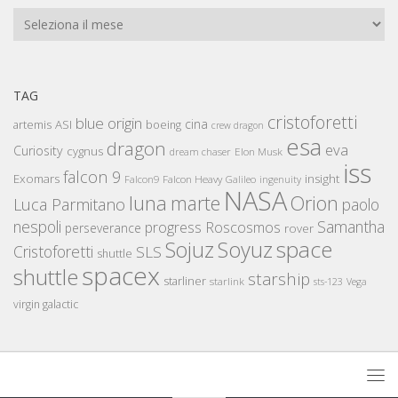
Archivi
TAG
cristoforetti
blue origin
cina
artemis
ASI
boeing
crew dragon
esa
dragon
eva
Curiosity
cygnus
Elon Musk
dream chaser
iss
falcon 9
Exomars
insight
Falcon Heavy
Falcon9
Galileo
ingenuity
NASA
luna
marte
Orion
Luca Parmitano
paolo
nespoli
Samantha
Roscosmos
progress
perseverance
rover
space
Sojuz
Soyuz
Cristoforetti
SLS
shuttle
spacex
shuttle
starship
starliner
starlink
sts-123
Vega
virgin galactic