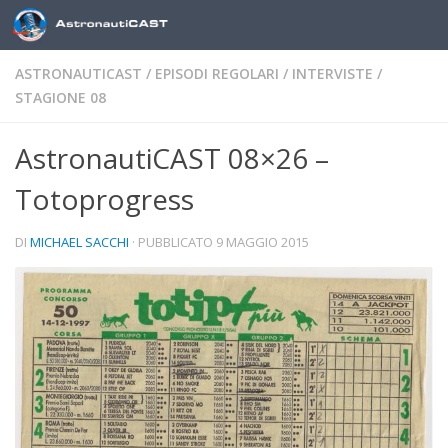
Sotto il contenuto
ASTRONAUTICAST
/
EPISODI REGOLARI
/
INTERVISTE
/
STAGIONE 08
AstronautiCAST 08×26 –
Totoprogress
DI
MICHAEL SACCHI
· PUBBLICATO
9 MAGGIO 2015