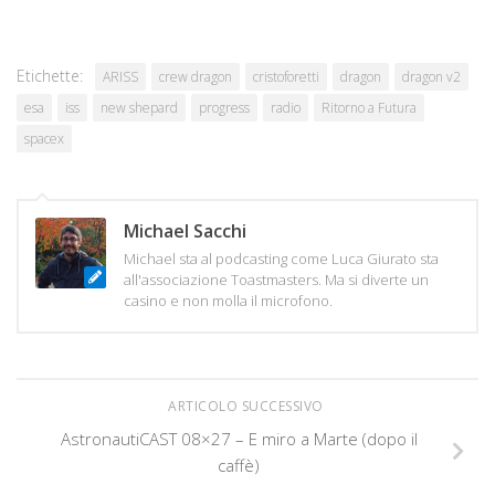
Etichette:
ARISS
crew dragon
cristoforetti
dragon
dragon v2
esa
iss
new shepard
progress
radio
Ritorno a Futura
spacex
Michael Sacchi
Michael sta al podcasting come Luca Giurato sta
all'associazione Toastmasters. Ma si diverte un
casino e non molla il microfono.
ARTICOLO SUCCESSIVO
AstronautiCAST 08×27 – E miro a Marte (dopo il
caffè)