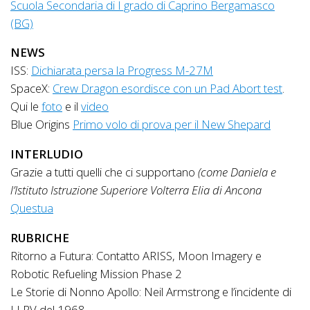
Scuola Secondaria di I grado di Caprino Bergamasco
(BG)
NEWS
ISS:
Dichiarata persa la Progress M-27M
SpaceX:
Crew Dragon esordisce con un Pad Abort test
.
Qui le
foto
e il
video
Blue Origins
Primo volo di prova per il New Shepard
INTERLUDIO
Grazie a tutti quelli che ci supportano
(come Daniela e
l’Istituto Istruzione Superiore Volterra Elia di Ancona
Questua
RUBRICHE
Ritorno a Futura: Contatto ARISS, Moon Imagery e
Robotic Refueling Mission Phase 2
Le Storie di Nonno Apollo: Neil Armstrong e l’incidente di
LLRV del 1968