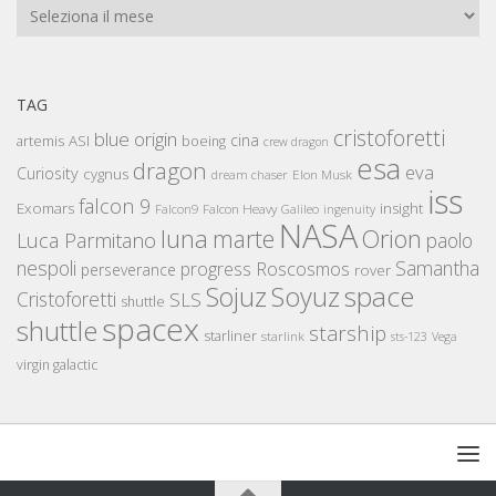
Archivi
TAG
cristoforetti
blue origin
cina
artemis
ASI
boeing
crew dragon
esa
dragon
eva
Curiosity
cygnus
Elon Musk
dream chaser
iss
falcon 9
Exomars
insight
Falcon Heavy
Falcon9
Galileo
ingenuity
NASA
luna
marte
Orion
Luca Parmitano
paolo
nespoli
Samantha
Roscosmos
progress
perseverance
rover
space
Sojuz
Soyuz
Cristoforetti
SLS
shuttle
spacex
shuttle
starship
starliner
starlink
sts-123
Vega
virgin galactic