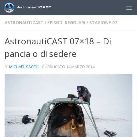
Sotto il contenuto
ASTRONAUTICAST
/
EPISODI REGOLARI
/
STAGIONE 07
AstronautiCAST 07×18 – Di
pancia o di sedere
DI
MICHAEL SACCHI
· PUBBLICATO
14 MARZO 2014