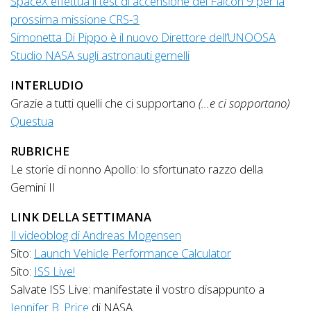
SpaceX effettua il test di accensione del Falcon 9 per la
prossima missione CRS-3
Simonetta Di Pippo è il nuovo Direttore dell’UNOOSA
Studio NASA sugli astronauti gemelli
INTERLUDIO
Grazie a tutti quelli che ci supportano
(…e ci sopportano)
Questua
RUBRICHE
Le storie di nonno Apollo: lo sfortunato razzo della
Gemini II
LINK DELLA SETTIMANA
Il videoblog di Andreas Mogensen
Sito:
Launch Vehicle Performance Calculator
Sito:
ISS Live!
Salvate ISS Live: manifestate il vostro disappunto a
Jennifer B. Price
di NASA