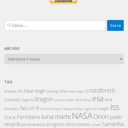
Ricerca
per:
ARCHIVI
Archivi
TAG
cristoforetti
blue origin
cina
artemis
ASI
boeing
crew dragon
esa
dragon
eva
Curiosity
cygnus
Elon Musk
dream chaser
iss
falcon 9
Exomars
insight
Falcon Heavy
Falcon9
Galileo
ingenuity
NASA
luna
marte
Orion
Luca Parmitano
paolo
nespoli
Samantha
Roscosmos
progress
perseverance
rover