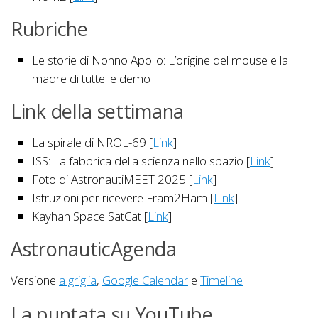
Rubriche
Le storie di Nonno Apollo: L’origine del mouse e la
madre di tutte le demo
Link della settimana
La spirale di NROL-69 [
Link
]
ISS: La fabbrica della scienza nello spazio [
Link
]
Foto di AstronautiMEET 2025 [
Link
]
Istruzioni per ricevere Fram2Ham [
Link
]
Kayhan Space SatCat [
Link
]
AstronauticAgenda
Versione
a griglia
,
Google Calendar
e
Timeline
La puntata su YouTube