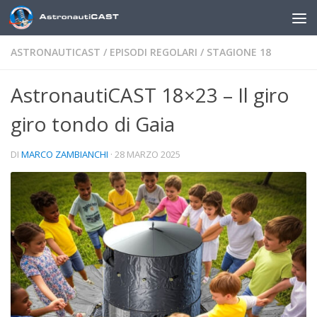
Sotto il contenuto
ASTRONAUTICAST
/
EPISODI REGOLARI
/
STAGIONE 18
AstronautiCAST 18×23 – Il giro
giro tondo di Gaia
DI
MARCO ZAMBIANCHI
·
28 MARZO 2025