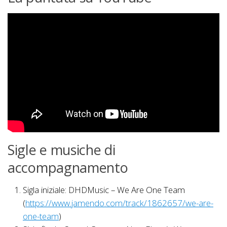
Sigle e musiche di
accompagnamento
Sigla iniziale: DHDMusic – We Are One Team
(
https://www.jamendo.com/track/1862657/we-are-
one-team
)