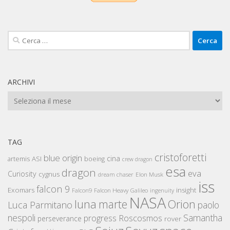
Ricerca
per:
ARCHIVI
Archivi
TAG
cristoforetti
blue origin
cina
artemis
ASI
boeing
crew dragon
esa
dragon
eva
Curiosity
cygnus
Elon Musk
dream chaser
iss
falcon 9
Exomars
insight
Falcon Heavy
Falcon9
Galileo
ingenuity
NASA
luna
marte
Orion
Luca Parmitano
paolo
nespoli
Samantha
Roscosmos
progress
perseverance
rover