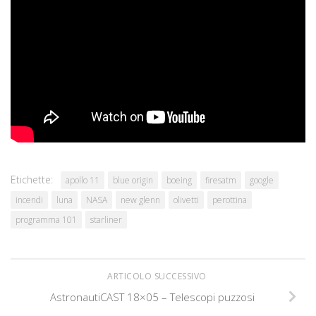
dei diritti.
Commenti
Discutiamone su
ForumAstronautico.it
Etichette:
apollo 11
blue origin
boeing
firesatm
google
incendi
luna
NASA
new glenn
olivetti
perottina
programma 101
starliner
ARTICOLO SUCCESSIVO
AstronautiCAST 18×05 – Telescopi puzzosi