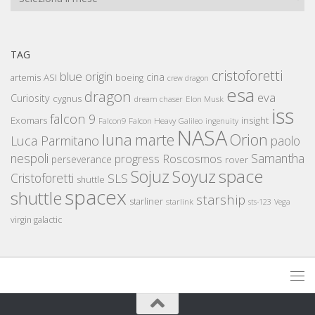
TAG
cristoforetti
blue origin
cina
artemis
ASI
boeing
crew dragon
esa
dragon
eva
Curiosity
cygnus
Elon Musk
dream chaser
iss
falcon 9
Exomars
insight
Falcon Heavy
Falcon9
Galileo
ingenuity
NASA
luna
marte
Orion
Luca Parmitano
paolo
nespoli
Samantha
Roscosmos
progress
perseverance
rover
space
Sojuz
Soyuz
Cristoforetti
SLS
shuttle
spacex
shuttle
starship
starliner
starlink
sts-123
Vega
virgin galactic