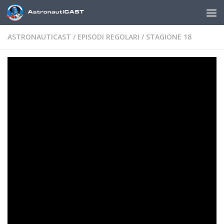
Sotto il contenuto
ASTRONAUTICAST
/
EPISODI REGOLARI
/
STAGIONE 18
AstronautiCAST 18×04 –
Costellazione di rimorchiatori
DI
MARCO ZAMBIANCHI
·
1 NOVEMBRE 2024