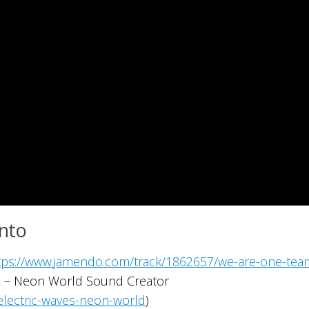
nto
tps://www.jamendo.com/track/1862657/we-are-one-tea
ves – Neon World Sound Creator
lectric-waves-neon-world
)