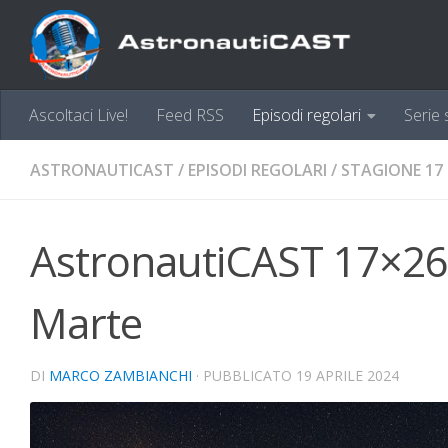
Sotto il contenuto
Ascoltaci Live!
Feed RSS
Episodi regolari
Serie 
ASTRONAUTICAST
/
EPISODI REGOLARI
/
STAGIONE 17
AstronautiCAST 17×26
Marte
DI
MARCO ZAMBIANCHI
· PUBBLICATO
19 APRILE 2024