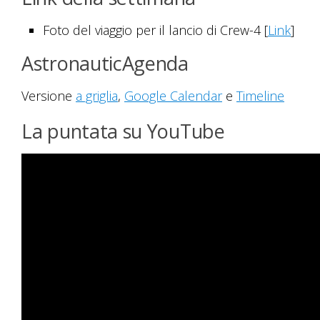
Foto del viaggio per il lancio di Crew-4 [
Link
]
AstronauticAgenda
Versione
a griglia
,
Google Calendar
e
Timeline
La puntata su YouTube