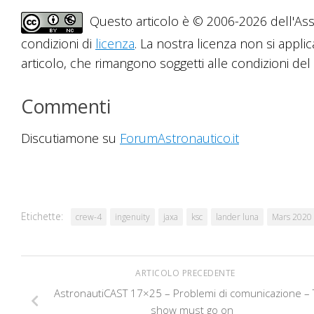
Questo articolo è © 2006-2026 dell'Asso
condizioni di
licenza
. La nostra licenza non si applic
articolo, che rimangono soggetti alle condizioni del r
Commenti
Discutiamone su
ForumAstronautico.it
Etichette:
crew-4
ingenuity
jaxa
ksc
lander luna
Mars 2020
ARTICOLO PRECEDENTE
AstronautiCAST 17×25 – Problemi di comunicazione –
show must go on