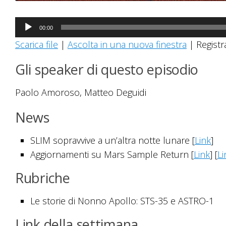
Audio
00:00
Player
Scarica file
|
Ascolta in una nuova finestra
|
Registr
Gli speaker di questo episodio
Paolo Amoroso, Matteo Deguidi
News
SLIM sopravvive a un’altra notte lunare [
Link
]
Aggiornamenti su Mars Sample Return [
Link
] [
Li
Rubriche
Le storie di Nonno Apollo: STS-35 e ASTRO-1
Link della settimana