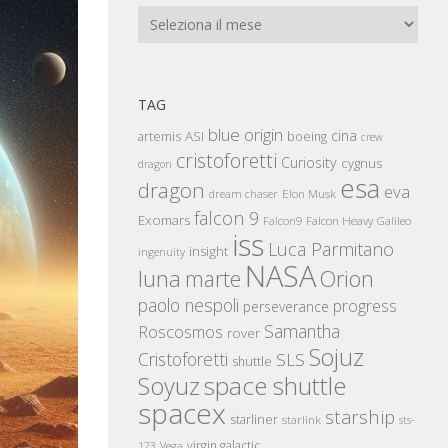
Archivi
TAG
blue origin
cina
artemis
ASI
boeing
crew
cristoforetti
Curiosity
cygnus
dragon
esa
dragon
eva
Elon Musk
dream chaser
falcon 9
Exomars
Falcon Heavy
Falcon9
Galileo
iss
Luca Parmitano
insight
ingenuity
NASA
luna
marte
Orion
paolo nespoli
progress
perseverance
Samantha
Roscosmos
rover
Sojuz
Cristoforetti
SLS
shuttle
space shuttle
Soyuz
spacex
starship
starliner
starlink
sts-
virgin galactic
123
Vega