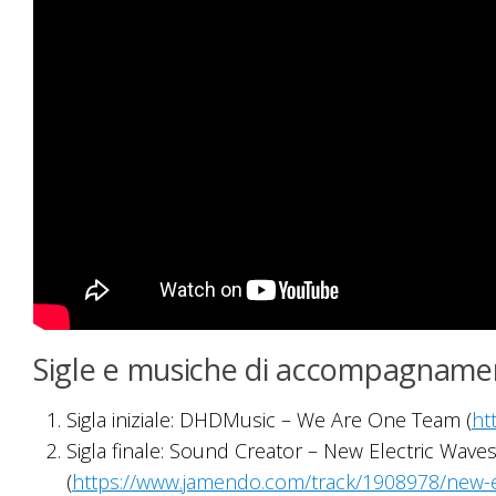
Sigle e musiche di accompagname
Sigla iniziale: DHDMusic – We Are One Team (
ht
Sigla finale: Sound Creator – New Electric Wa
(
https://www.jamendo.com/track/1908978/new-e