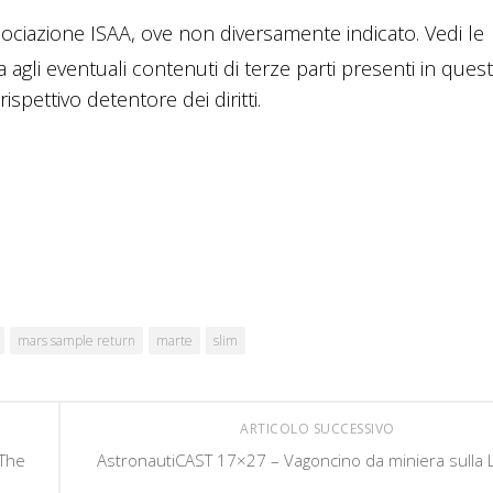
ciazione ISAA, ove non diversamente indicato. Vedi le
a agli eventuali contenuti di terze parti presenti in ques
ispettivo detentore dei diritti.
mars sample return
marte
slim
ARTICOLO SUCCESSIVO
 The
AstronautiCAST 17×27 – Vagoncino da miniera sulla 