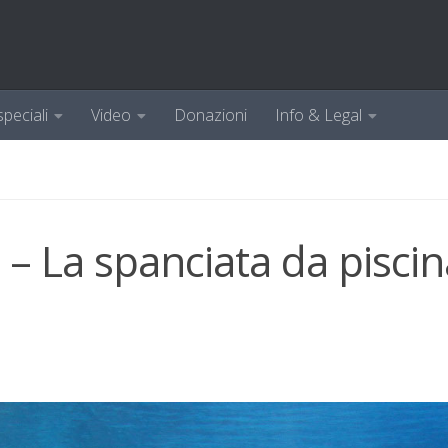
speciali
Video
Donazioni
Info & Legal
 La spanciata da piscin