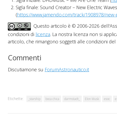
Sigla iniziale: DHDMusic – We Are One Team (
ht
Sigla finale: Sound Creator – New Electric Wa
(
https://www.jamendo.com/track/1908978/new-e
Questo articolo è © 2006-2026 dell'Asso
condizioni di
licenza
. La nostra licenza non si applic
articolo, che rimangono soggetti alle condizioni del r
Commenti
Discutiamone su
ForumAstronautico.it
Etichette:
_starship
boca chica
darmstadt_
Elon Musk
esoc
e