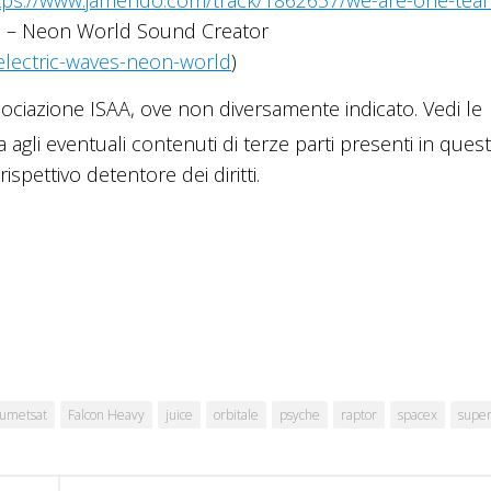
tps://www.jamendo.com/track/1862657/we-are-one-tea
ves – Neon World Sound Creator
lectric-waves-neon-world
)
ciazione ISAA, ove non diversamente indicato. Vedi le
a agli eventuali contenuti di terze parti presenti in ques
ispettivo detentore dei diritti.
umetsat
Falcon Heavy
juice
orbitale
psyche
raptor
spacex
super