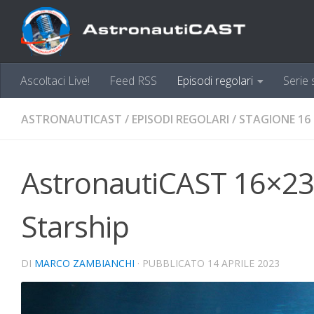
Sotto il contenuto
Ascoltaci Live!
Feed RSS
Episodi regolari
Serie 
ASTRONAUTICAST
/
EPISODI REGOLARI
/
STAGIONE 16
AstronautiCAST 16×23 –
Starship
DI
MARCO ZAMBIANCHI
· PUBBLICATO
14 APRILE 2023