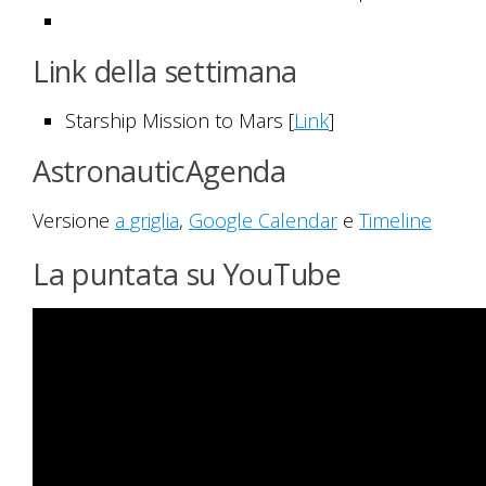
Link della settimana
Starship Mission to Mars [
Link
]
AstronauticAgenda
Versione
a griglia
,
Google Calendar
e
Timeline
La puntata su YouTube