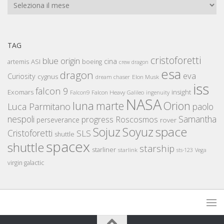
Archivi
TAG
cristoforetti
blue origin
cina
artemis
ASI
boeing
crew dragon
esa
dragon
eva
Curiosity
cygnus
Elon Musk
dream chaser
iss
falcon 9
Exomars
insight
Falcon Heavy
Falcon9
Galileo
ingenuity
NASA
luna
marte
Orion
Luca Parmitano
paolo
nespoli
Samantha
Roscosmos
progress
perseverance
rover
space
Sojuz
Soyuz
Cristoforetti
SLS
shuttle
spacex
shuttle
starship
starliner
starlink
sts-123
Vega
virgin galactic