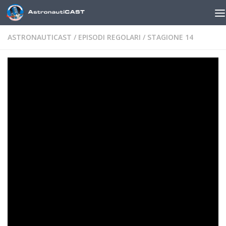
Sotto il contenuto
ASTRONAUTICAST
/
EPISODI REGOLARI
/
STAGIONE 14
AstronautiCAST 14×01 – Siamo
tornati al volo
DI
MARCO ZAMBIANCHI
· PUBBLICATO
2 OTTOBRE 2020