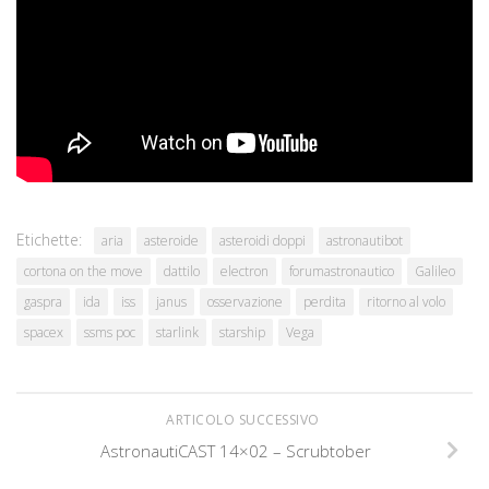
Commenti
Discutiamone su
ForumAstronautico.it
Etichette:
aria
asteroide
asteroidi doppi
astronautibot
cortona on the move
dattilo
electron
forumastronautico
Galileo
gaspra
ida
iss
janus
osservazione
perdita
ritorno al volo
spacex
ssms poc
starlink
starship
Vega
ARTICOLO SUCCESSIVO
AstronautiCAST 14×02 – Scrubtober