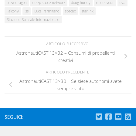
crew dragon
deep space network
doug hurley
endeavour
eva
Falcon9
iss
Luca Parmitano
spacex
starlink
Stazione Spaziale Internazionale
ARTICOLO SUCCESSIVO
AstronautiCAST 13×32 – Consumi di propellenti
creativi
ARTICOLO PRECEDENTE
AstronautiCAST 13×30 – Se siete autonomi avete
sempre vinto
SEGUICI: