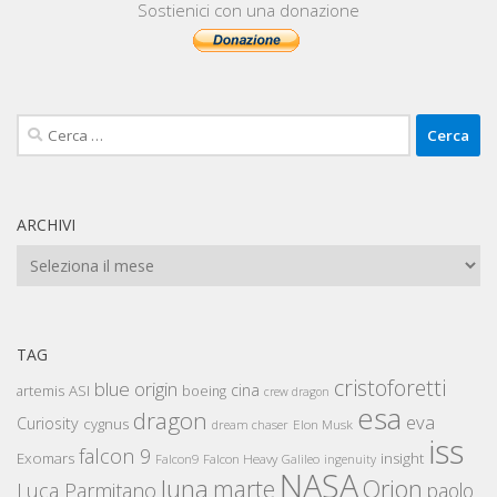
Sostienici con una donazione
Ricerca
per:
ARCHIVI
Archivi
TAG
cristoforetti
blue origin
cina
artemis
ASI
boeing
crew dragon
esa
dragon
eva
Curiosity
cygnus
Elon Musk
dream chaser
iss
falcon 9
Exomars
insight
Falcon Heavy
Falcon9
Galileo
ingenuity
NASA
luna
marte
Orion
Luca Parmitano
paolo