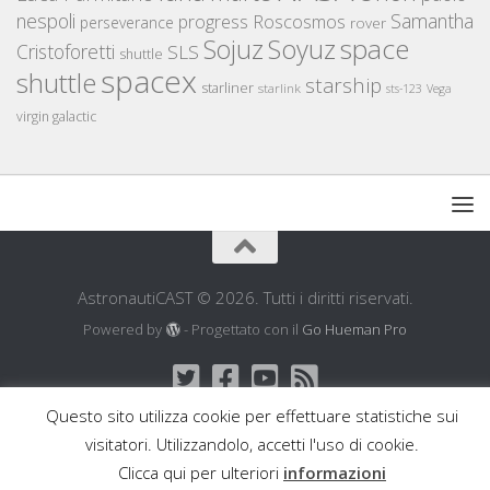
nespoli
Samantha
Roscosmos
progress
perseverance
rover
space
Sojuz
Soyuz
Cristoforetti
SLS
shuttle
spacex
shuttle
starship
starliner
starlink
sts-123
Vega
virgin galactic
AstronautiCAST © 2026. Tutti i diritti riservati.
Powered by
- Progettato con il
Go Hueman Pro
Questo sito utilizza cookie per effettuare statistiche sui
visitatori. Utilizzandolo, accetti l'uso di cookie.
Clicca qui per ulteriori
informazioni