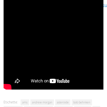
(
https://www.jamendo.com/track/1229086/prometheu
Ove non diversamente indicato, questo
articolo è © 2006-2026 Associazione ISAA -
Leggi la
licenza
. La nostra licenza non si applica agli eventuali
contenuti di terze parti presenti in questo articolo, che
rimangono soggetti alle condizioni del rispettivo detentore
dei diritti.
Commenti
Discutiamone su
ForumAstronautico.it
Etichette:
ams
andrew morgan
asteroide
bob behnken