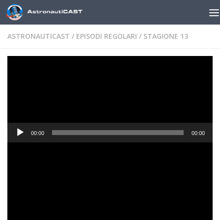
Sotto il contenuto
ASTRONAUTICAST
/
EPISODI REGOLARI
/
STAGIONE 13
AstronautiCAST 13×31 – Hit me,
hit me, Licia!
DI
MARCO ZAMBIANCHI
· PUBBLICATO
5 GIUGNO 2020
Audio
00:00
00:00
Player
Scarica file
|
Ascolta in una nuova finestra
News
Doug Hurley e Bob Behnken sono a bordo della ISS
[
Link
]
Altro passo in avanti per la missione DART [
Link
]