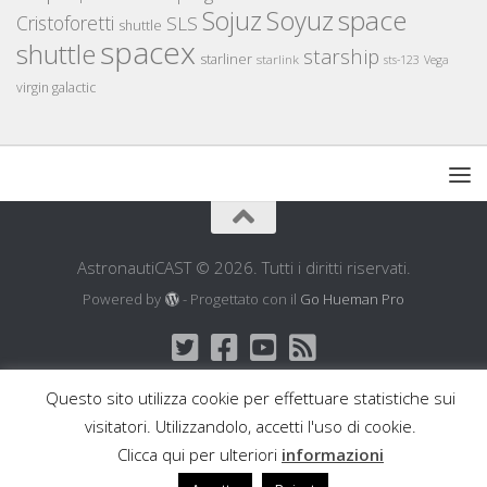
space
Sojuz
Soyuz
Cristoforetti
SLS
shuttle
spacex
shuttle
starship
starliner
starlink
sts-123
Vega
virgin galactic
AstronautiCAST © 2026. Tutti i diritti riservati.
Powered by
- Progettato con il
Go Hueman Pro
Questo sito utilizza cookie per effettuare statistiche sui
visitatori. Utilizzandolo, accetti l'uso di cookie.
Clicca qui per ulteriori
informazioni