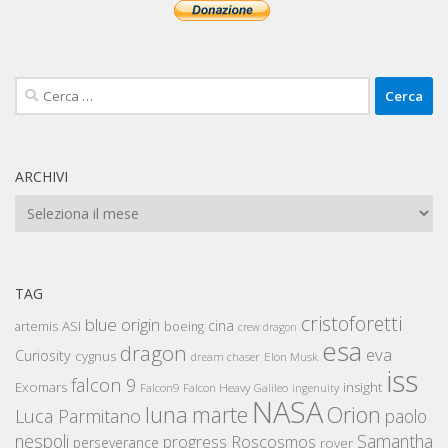
Ricerca
per:
ARCHIVI
Archivi
TAG
cristoforetti
blue origin
cina
artemis
ASI
boeing
crew dragon
esa
dragon
eva
Curiosity
cygnus
Elon Musk
dream chaser
iss
falcon 9
Exomars
insight
Falcon Heavy
Falcon9
Galileo
ingenuity
NASA
luna
marte
Orion
Luca Parmitano
paolo
nespoli
Samantha
Roscosmos
progress
perseverance
rover