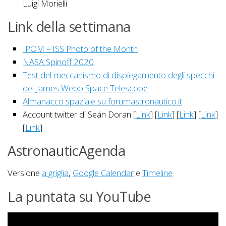
Luigi Morielli
Link della settimana
IPOM – ISS Photo of the Month
NASA Spinoff 2020
Test del meccanismo di dispiegamento degli specchi
del James Webb Space Telescope
Almanacco spaziale su forumastronautico.it
Account twitter di Seán Doran [
Link
] [
Link
] [
Link
] [
Link
]
[
Link
]
AstronauticAgenda
Versione
a griglia
,
Google Calendar
e
Timeline
La puntata su YouTube