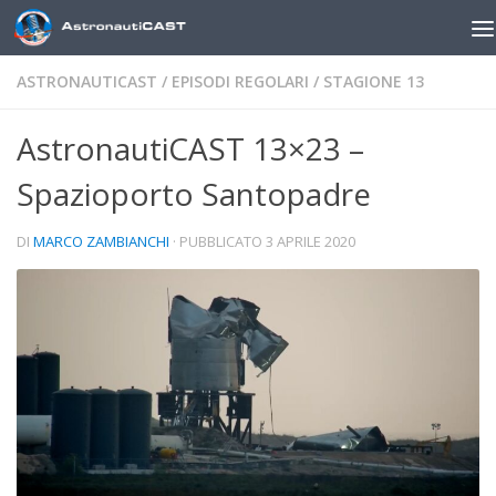
Sotto il contenuto
ASTRONAUTICAST
/
EPISODI REGOLARI
/
STAGIONE 13
AstronautiCAST 13×23 –
Spazioporto Santopadre
DI
MARCO ZAMBIANCHI
· PUBBLICATO
3 APRILE 2020