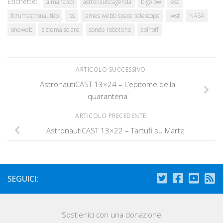
Etichette:
almanacco
astronauticagenda
bigelow
esa
forumastronautico
iss
james webb space telescope
jwst
NASA
oneweb
sistema solare
sonde robotiche
spinoff
ARTICOLO SUCCESSIVO
AstronautiCAST 13×24 – L’epitome della
quarantena
ARTICOLO PRECEDENTE
AstronautiCAST 13×22 – Tartufi su Marte
SEGUICI:
Sostienici con una donazione