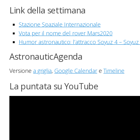
Link della settimana
Stazione Spaziale Internazionale
Vota per il nome del rover Mars2020
Humor astronautico: l’attracco Soyuz 4 – Soyuz
AstronauticAgenda
Versione
a griglia
,
Google Calendar
e
Timeline
La puntata su YouTube