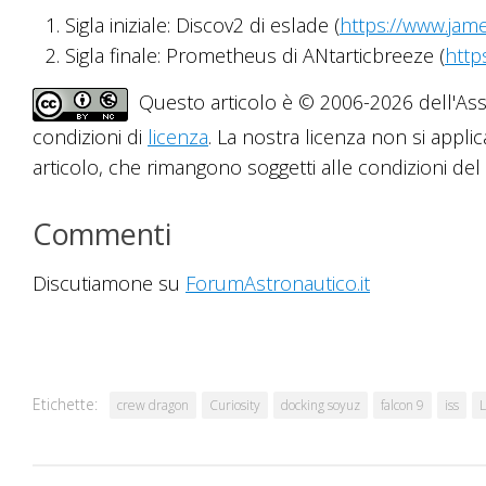
Sigla iniziale: Discov2 di eslade (
https://www.jam
Sigla finale: Prometheus di ANtarticbreeze (
http
Questo articolo è © 2006-2026 dell'Asso
condizioni di
licenza
. La nostra licenza non si applic
articolo, che rimangono soggetti alle condizioni del r
Commenti
Discutiamone su
ForumAstronautico.it
Etichette:
crew dragon
Curiosity
docking soyuz
falcon 9
iss