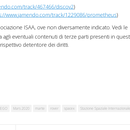
endo.com/track/467466/discov2
)
s://www.jamendo.com/track/1229086/prometheus
)
ciazione ISAA, ove non diversamente indicato. Vedi le
a agli eventuali contenuti di terze parti presenti in ques
ispettivo detentore dei diritti.
LEGO
Mars 2020
marte
rover
spacex
Stazione Spaziale Internazional