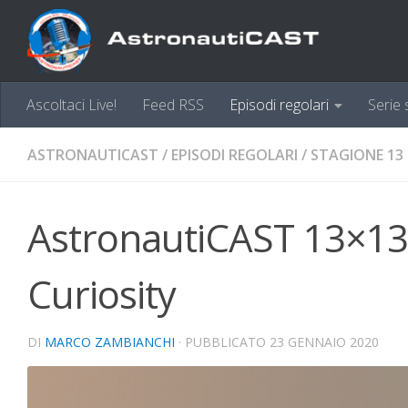
Sotto il contenuto
Ascoltaci Live!
Feed RSS
Episodi regolari
Serie 
ASTRONAUTICAST
/
EPISODI REGOLARI
/
STAGIONE 13
AstronautiCAST 13×13 – 
Curiosity
DI
MARCO ZAMBIANCHI
· PUBBLICATO
23 GENNAIO 2020