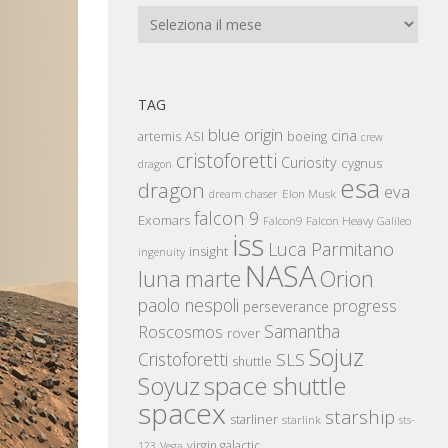
Archivi
TAG
blue origin
cina
artemis
ASI
boeing
crew
cristoforetti
Curiosity
cygnus
dragon
esa
dragon
eva
Elon Musk
dream chaser
falcon 9
Exomars
Falcon Heavy
Falcon9
Galileo
iss
Luca Parmitano
insight
ingenuity
NASA
luna
marte
Orion
paolo nespoli
progress
perseverance
Samantha
Roscosmos
rover
Sojuz
Cristoforetti
SLS
shuttle
space shuttle
Soyuz
spacex
starship
starliner
starlink
sts-
virgin galactic
123
Vega