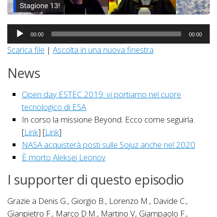
Audio
00:00
00:00
Player
Scarica file
|
Ascolta in una nuova finestra
News
Open day ESTEC 2019: vi portiamo nel cuore
tecnologico di ESA
In corso la missione Beyond. Ecco come seguirla.
[
Link
] [
Link
]
NASA acquisterà posti sulle Sojuz anche nel 2020
È morto Aleksej Leonov
I supporter di questo episodio
Grazie a Denis G., Giorgio B., Lorenzo M., Davide C.,
Gianpietro F., Marco D.M., Martino V, Giampaolo F.,