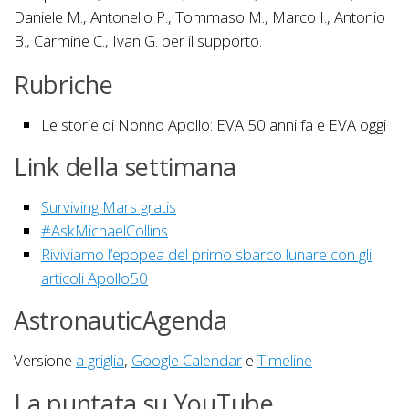
Daniele M., Antonello P., Tommaso M., Marco I., Antonio
B., Carmine C., Ivan G. per il supporto.
Rubriche
Le storie di Nonno Apollo: EVA 50 anni fa e EVA oggi
Link della settimana
Surviving Mars gratis
#AskMichaelCollins
Riviviamo l’epopea del primo sbarco lunare con gli
articoli Apollo50
AstronauticAgenda
Versione
a griglia
,
Google Calendar
e
Timeline
La puntata su YouTube