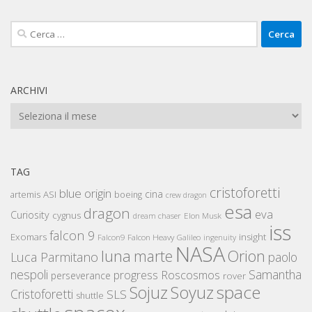
Ricerca
per:
ARCHIVI
Archivi
TAG
cristoforetti
blue origin
cina
artemis
ASI
boeing
crew dragon
esa
dragon
eva
Curiosity
cygnus
Elon Musk
dream chaser
iss
falcon 9
Exomars
insight
Falcon Heavy
Falcon9
Galileo
ingenuity
NASA
luna
marte
Orion
Luca Parmitano
paolo
nespoli
Samantha
Roscosmos
progress
perseverance
rover
space
Sojuz
Soyuz
Cristoforetti
SLS
shuttle