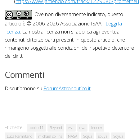
(
https://www.jamendo.com/track/1229086/prometheu
Ove non diversamente indicato, questo
articolo è © 2006-2026 Associazione ISAA -
Leggi la
licenza
. La nostra licenza non si applica agli eventuali
contenuti di terze parti presenti in questo articolo, che
rimangono soggetti alle condizioni del rispettivo detentore
dei diritti.
Commenti
Discutiamone su
ForumAstronautico.it
Etichette:
apollo 11
Beyond
esa
eva
leonov
Luca Parmitano
michael collins
NASA
Sojuz
souyz
Soyuz