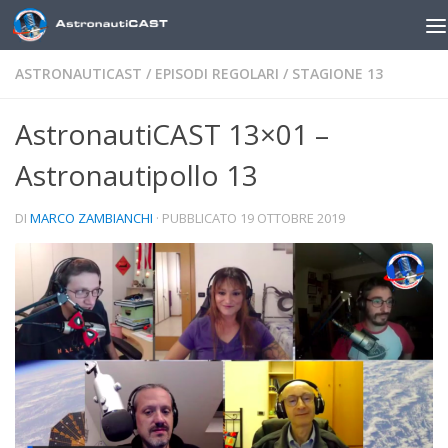
Sotto il contenuto
ASTRONAUTICAST
/
EPISODI REGOLARI
/
STAGIONE 13
AstronautiCAST 13×01 –
Astronautipollo 13
DI
MARCO ZAMBIANCHI
· PUBBLICATO
19 OTTOBRE 2019