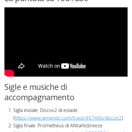
Sigle e musiche di
accompagnamento
Sigla iniziale: Discov2 di eslade
(
https://www.jamendo.com/track/467466/discov2
)
Sigla finale: Prometheus di ANtarticbreeze