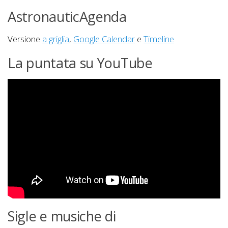
AstronauticAgenda
Versione
a griglia
,
Google Calendar
e
Timeline
La puntata su YouTube
Sigle e musiche di