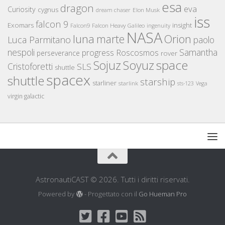
esa
dragon
eva
Curiosity
cygnus
Elon Musk
dream chaser
iss
falcon 9
Exomars
insight
Falcon Heavy
Falcon9
Galileo
ingenuity
NASA
luna
marte
Orion
Luca Parmitano
paolo
nespoli
Samantha
Roscosmos
progress
perseverance
rover
space
Sojuz
Soyuz
Cristoforetti
SLS
shuttle
spacex
shuttle
starship
starliner
starlink
sts-123
Vega
virgin galactic
AstronautiCAST © 2026. Tutti i diritti riservati.
Powered by
- Progettato con il
Go Hueman Pro