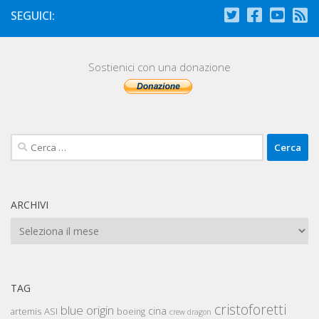
SEGUICI:
Sostienici con una donazione
Ricerca
per:
ARCHIVI
Archivi
TAG
cristoforetti
blue origin
cina
artemis
ASI
boeing
crew dragon