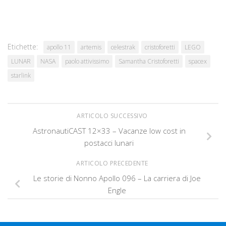
Etichette:
apollo 11
artemis
celestrak
cristoforetti
LEGO
LUNAR
NASA
paolo attivissimo
Samantha Cristoforetti
spacex
starlink
ARTICOLO SUCCESSIVO
AstronautiCAST 12×33 – Vacanze low cost in
postacci lunari
ARTICOLO PRECEDENTE
Le storie di Nonno Apollo 096 – La carriera di Joe
Engle