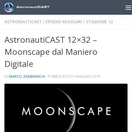
Sotto il contenuto
ASTRONAUTICAST
/
EPISODI REGOLARI
/
STAGIONE 12
AstronautiCAST 12×32 –
Moonscape dal Maniero
Digitale
DI
MARCO ZAMBIANCHI
· PUBBLICATO
31 MAGGIO 2019