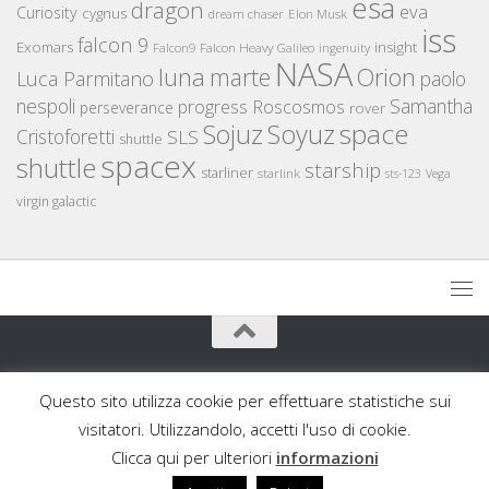
esa
dragon
eva
Curiosity
cygnus
Elon Musk
dream chaser
iss
falcon 9
Exomars
insight
Falcon Heavy
Falcon9
Galileo
ingenuity
NASA
luna
marte
Orion
Luca Parmitano
paolo
nespoli
Samantha
Roscosmos
progress
perseverance
rover
space
Sojuz
Soyuz
Cristoforetti
SLS
shuttle
spacex
shuttle
starship
starliner
starlink
sts-123
Vega
virgin galactic
AstronautiCAST © 2026. Tutti i diritti riservati.
Questo sito utilizza cookie per effettuare statistiche sui
Powered by
- Progettato con il
Go Hueman Pro
visitatori. Utilizzandolo, accetti l'uso di cookie.
Clicca qui per ulteriori
informazioni