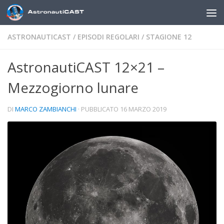
Sotto il contenuto
ASTRONAUTICAST
/
EPISODI REGOLARI
/
STAGIONE 12
AstronautiCAST 12×21 –
Mezzogiorno lunare
DI
MARCO ZAMBIANCHI
· PUBBLICATO
16 MARZO 2019