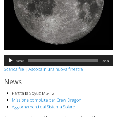
Audio
00:00
00:00
Player
Scarica file
|
Ascolta in una nuova finestra
News
Partita la Soyuz MS-12
Missione compiuta per Crew Dragon
Aggiornamenti dal Sistema Solare