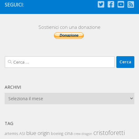
SEGUICI:
Sostienici con una donazione
Ricerca
per:
ARCHIVI
Archivi
TAG
cristoforetti
blue origin
cina
artemis
ASI
boeing
crew dragon